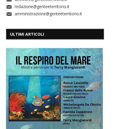
redazione@genteeterritorio.it
amministrazione@genteeterritorio.it
ULTIMI ARTICOLI
A Sogin 
Redazione