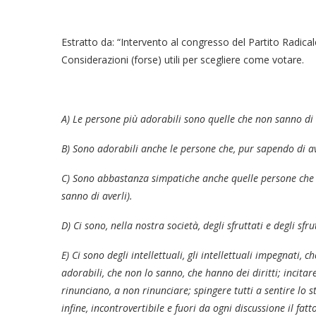
Estratto da: “Intervento al congresso del Partito Radicale
Considerazioni (forse) utili per scegliere come votare.
A) Le persone più adorabili sono quelle che non sanno di a
B) Sono adorabili anche le persone che, pur sapendo di ave
C) Sono abbastanza simpatiche anche quelle persone che lo
sanno di averli).
D) Ci sono, nella nostra società, degli sfruttati e degli sfr
E) Ci sono degli intellettuali, gli intellettuali impegnati,
adorabili, che non lo sanno, che hanno dei diritti; incitar
rinunciano, a non rinunciare; spingere tutti a sentire lo st
infine, incontrovertibile e fuori da ogni discussione il fatto c