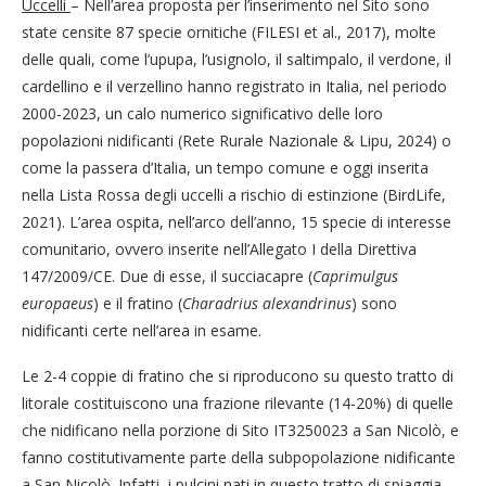
Uccelli
– Nell’area proposta per l’inserimento nel Sito sono
state censite 87 specie ornitiche (FILESI et al., 2017), molte
delle quali, come l’upupa, l’usignolo, il saltimpalo, il verdone, il
cardellino e il verzellino hanno registrato in Italia, nel periodo
2000-2023, un calo numerico significativo delle loro
popolazioni nidificanti (Rete Rurale Nazionale & Lipu, 2024) o
come la passera d’Italia, un tempo comune e oggi inserita
nella Lista Rossa degli uccelli a rischio di estinzione (BirdLife,
2021). L’area ospita, nell’arco dell’anno, 15 specie di interesse
comunitario, ovvero inserite nell’Allegato I della Direttiva
147/2009/CE. Due di esse, il succiacapre (
Caprimulgus
europaeus
) e il fratino (
Charadrius alexandrinus
) sono
nidificanti certe nell’area in esame.
Le 2-4 coppie di fratino che si riproducono su questo tratto di
litorale costituiscono una frazione rilevante (14-20%) di quelle
che nidificano nella porzione di Sito IT3250023 a San Nicolò, e
fanno costitutivamente parte della subpopolazione nidificante
a San Nicolò. Infatti, i pulcini nati in questo tratto di spiaggia