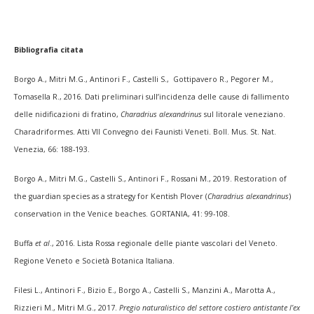
Bibliografia citata
Borgo A., Mitri M.G., Antinori F., Castelli S., Gottipavero R., Pegorer M.,
Tomasella R., 2016. Dati preliminari sull’incidenza delle cause di fallimento
delle nidificazioni di fratino,
Charadrius alexandrinus
sul litorale veneziano.
Charadriformes. Atti VII Convegno dei Faunisti Veneti. Boll. Mus. St. Nat.
Venezia, 66: 188-193.
Borgo A., Mitri M.G., Castelli S., Antinori F., Rossani M., 2019. Restoration of
the guardian species as a strategy for Kentish Plover (
Charadrius alexandrinus
)
conservation in the Venice beaches. GORTANIA, 41: 99-108.
Buffa
et al
., 2016. Lista Rossa regionale delle piante vascolari del Veneto.
Regione Veneto e Società Botanica Italiana.
Filesi L., Antinori F., Bizio E., Borgo A., Castelli S., Manzini A., Marotta A.,
Rizzieri M., Mitri M.G., 2017.
Pregio naturalistico del settore costiero antistante l’ex