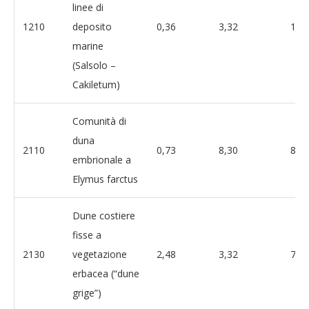
linee di
1210
deposito
0,36
3,32
10,
marine
(Salsolo –
Cakiletum)
Comunità di
duna
2110
0,73
8,30
8,8
embrionale a
Elymus farctus
Dune costiere
fisse a
2130
vegetazione
2,48
3,32
74,
erbacea (“dune
grige”)