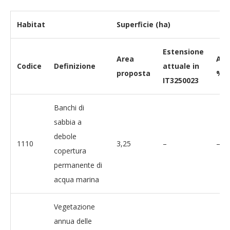
Habitat
Superficie (ha)
Estensione
Area
Au
Codice
Definizione
attuale in
proposta
% a
IT3250023
Banchi di
sabbia a
debole
1110
3,25
–
–
copertura
permanente di
acqua marina
Vegetazione
annua delle