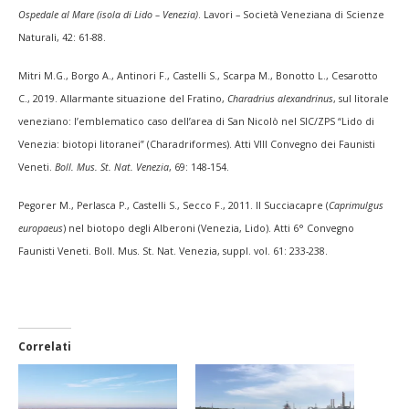
Ospedale al Mare (isola di Lido – Venezia)
. Lavori – Società Veneziana di Scienze
Naturali, 42: 61-88.
Mitri M.G., Borgo A., Antinori F., Castelli S., Scarpa M., Bonotto L., Cesarotto
C., 2019. Allarmante situazione del Fratino,
Charadrius alexandrinus
, sul litorale
veneziano: l’emblematico caso dell’area di San Nicolò nel SIC/ZPS “Lido di
Venezia: biotopi litoranei” (Charadriformes). Atti VIII Convegno dei Faunisti
Veneti.
Boll. Mus. St. Nat. Venezia
, 69: 148-154.
Pegorer M., Perlasca P., Castelli S., Secco F., 2011. Il Succiacapre (
Caprimulgus
europaeus
) nel biotopo degli Alberoni (Venezia, Lido). Atti 6° Convegno
Faunisti Veneti. Boll. Mus. St. Nat. Venezia, suppl. vol. 61: 233-238.
Correlati