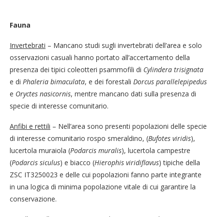
Fauna
Invertebrati
– Mancano studi sugli invertebrati dell’area e solo
osservazioni casuali hanno portato all’accertamento della
presenza dei tipici coleotteri psammofili di
Cylindera trisignata
e di
Phaleria bimaculata
, e dei forestali
Dorcus parallelepipedus
e
Oryctes nasicornis
, mentre mancano dati sulla presenza di
specie di interesse comunitario.
Anfibi e rettili
– Nell’area sono presenti popolazioni delle specie
di interesse comunitario rospo smeraldino, (
Bufotes viridis
),
lucertola muraiola (
Podarcis muralis
), lucertola campestre
(
Podarcis siculus
) e biacco (
Hierophis viridiflavus
) tipiche della
ZSC IT3250023 e delle cui popolazioni fanno parte integrante
in una logica di minima popolazione vitale di cui garantire la
conservazione.