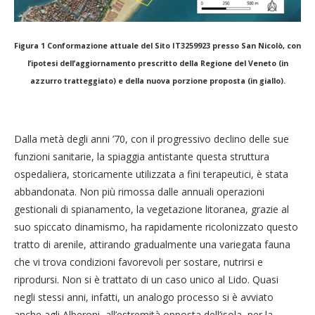
Figura 1 Conformazione attuale del Sito IT3259923 presso San Nicolò, con
l’ipotesi dell’aggiornamento prescritto della Regione del Veneto (in
azzurro tratteggiato) e della nuova porzione proposta (in giallo).
Dalla metà degli anni ’70, con il progressivo declino delle sue
funzioni sanitarie, la spiaggia antistante questa struttura
ospedaliera, storicamente utilizzata a fini terapeutici, è stata
abbandonata. Non più rimossa dalle annuali operazioni
gestionali di spianamento, la vegetazione litoranea, grazie al
suo spiccato dinamismo, ha rapidamente ricolonizzato questo
tratto di arenile, attirando gradualmente una variegata fauna
che vi trova condizioni favorevoli per sostare, nutrirsi e
riprodursi. Non si è trattato di un caso unico al Lido. Quasi
negli stessi anni, infatti, un analogo processo si è avviato
anche agli Alberoni, all’estremità opposta dell’isola, per la