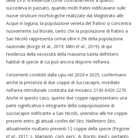
della ZPS! Si evidenzia come contrariamente a quanto
succedeva in passato, quando molti fratini nidificavano sulle
nuove strutture morfologiche realizzate dal Magistrato alle
Acque in laguna, la popolazione veneta del fratino si concentra
nuovamente sul litorale, tanto che la popolazione di fratino a
San Nicolò rappresenta ormai oltre il 2% della popolazione
nazionale (Borgo et al., 2019; Mitri
et al
., 2019): di qui
l’evidenza della necessità della massima tutela dell’intero
habitat di specie di cui può ancora disporre nell’area.
Censimenti condotti dalla Lipu nel 2024 e 2025, confermano
anche la presenza di due coppie di Succiacapre, insediate
nell’area retrodunale costituita dal mosaico 2130-6420-2270.
Anche in questo caso, queste due coppie rappresentano una
parte significativa e integrante della subpopolazione di
succiacapre nidificante a San Nicolò, unendosi alle tre coppie
presenti entro gli attuali confini del Sito. Nell’intero Sito,
attualmente risultano presenti 12 coppie della specie (Pegorer
et al
., 2011; L. Mamprin, com. pers., A. Borgo, ined.), pertanto