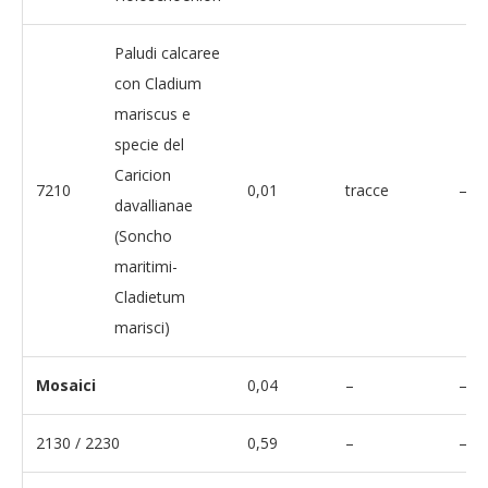
Paludi calcaree
con Cladium
mariscus e
specie del
Caricion
7210
0,01
tracce
–
davallianae
(Soncho
maritimi-
Cladietum
marisci)
Mosaici
0,04
–
–
2130 / 2230
0,59
–
–