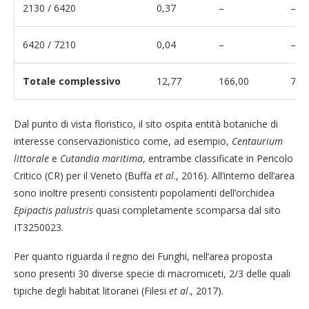
2130 / 6420
0,37
–
–
6420 / 7210
0,04
–
–
Totale complessivo
12,77
166,00
7,7
Dal punto di vista floristico, il sito ospita entità botaniche di
interesse conservazionistico come, ad esempio,
Centaurium
littorale
e
Cutandia maritima
, entrambe classificate in Pericolo
Critico (CR) per il Veneto (Buffa
et al
., 2016). All’interno dell’area
sono inoltre presenti consistenti popolamenti dell’orchidea
Epipactis palustris
quasi completamente scomparsa dal sito
IT3250023.
Per quanto riguarda il regno dei Funghi, nell’area proposta
sono presenti 30 diverse specie di macromiceti, 2/3 delle quali
tipiche degli habitat litoranei (Filesi
et al
., 2017).