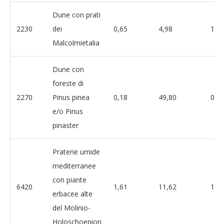
Dune con prati
2230
dei
0,65
4,98
13,
Malcolmietalia
Dune con
foreste di
2270
Pinus pinea
0,18
49,80
0,4
e/o Pinus
pinaster
Praterie umide
mediterranee
con piante
6420
1,61
11,62
13,
erbacee alte
del Molinio-
Holoschoenion