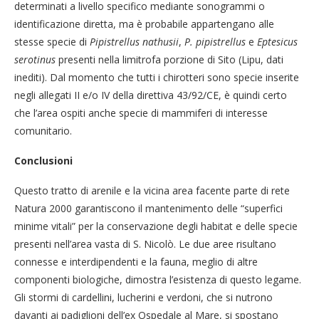
determinati a livello specifico mediante sonogrammi o
identificazione diretta, ma è probabile appartengano alle
stesse specie di
Pipistrellus nathusii
,
P. pipistrellus
e
Eptesicus
serotinus
presenti nella limitrofa porzione di Sito (Lipu, dati
inediti). Dal momento che tutti i chirotteri sono specie inserite
negli allegati II e/o IV della direttiva 43/92/CE, è quindi certo
che l’area ospiti anche specie di mammiferi di interesse
comunitario.
Conclusioni
Questo tratto di arenile e la vicina area facente parte di rete
Natura 2000 garantiscono il mantenimento delle “superfici
minime vitali” per la conservazione degli habitat e delle specie
presenti nell’area vasta di S. Nicolò. Le due aree risultano
connesse e interdipendenti e la fauna, meglio di altre
componenti biologiche, dimostra l’esistenza di questo legame.
Gli stormi di cardellini, lucherini e verdoni, che si nutrono
davanti ai padiglioni dell’ex Ospedale al Mare, si spostano