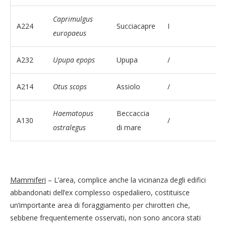
Caprimulgus
A224
Succiacapre
I
europaeus
A232
Upupa epops
Upupa
/
A214
Otus scops
Assiolo
/
Haematopus
Beccaccia
A130
/
ostralegus
di mare
Mammiferi
– L’area, complice anche la vicinanza degli edifici
abbandonati dell’ex complesso ospedaliero, costituisce
un’importante area di foraggiamento per chirotteri che,
sebbene frequentemente osservati, non sono ancora stati