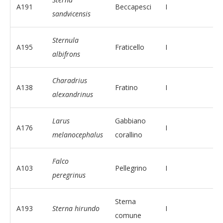
A191
Beccapesci
I
sandvicensis
Sternula
A195
Fraticello
I
albifrons
Charadrius
A138
Fratino
I
alexandrinus
Larus
Gabbiano
A176
I
melanocephalus
corallino
Falco
A103
Pellegrino
I
peregrinus
Sterna
A193
Sterna hirundo
I
comune