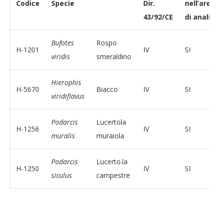
Codice
Specie
Dir.
nell’area
43/92/CE
di analisi
Bufotes
Rospo
H-1201
IV
SI
viridis
smeraldino
Hierophis
H-5670
Biacco
IV
SI
viridiflavus
Podarcis
Lucertola
H-1256
IV
SI
muralis
muraiola
Podarcis
Lucerto.la
H-1250
IV
SI
siculus
campestre