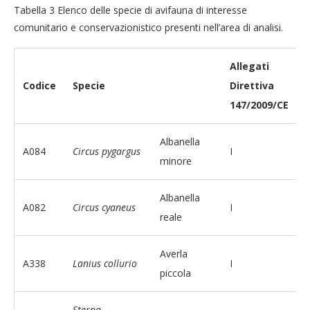
Tabella 3 Elenco delle specie di avifauna di interesse
comunitario e conservazionistico presenti nell’area di analisi.
Allegati
Codice
Specie
Direttiva
147/2009/CE
Albanella
A084
Circus pygargus
I
M
minore
Albanella
A082
Circus cyaneus
I
reale
Averla
A338
Lanius collurio
I
piccola
Sterna