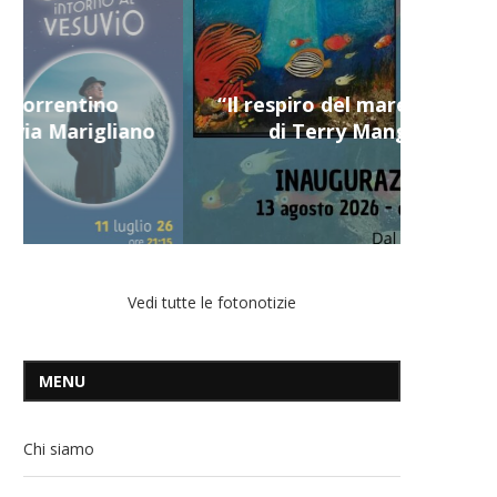
“Il respiro del mare”, personale
di Terry Mangiatordi
Vedi tutte le fotonotizie
MENU
Chi siamo