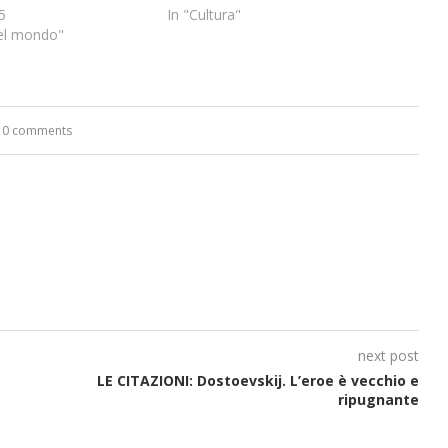
5
In "Cultura"
 nel mondo"
0 comments
next post
LE CITAZIONI: Dostoevskij. L’eroe è vecchio e
ripugnante