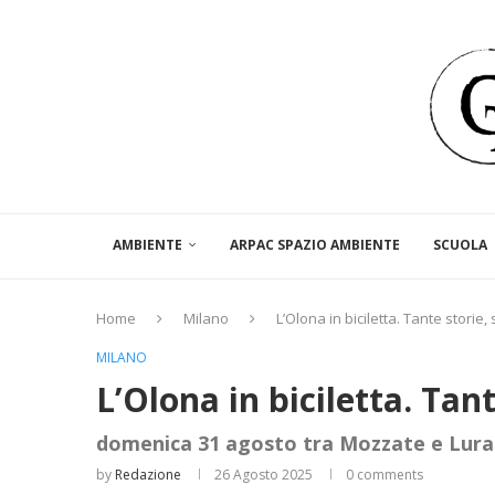
AMBIENTE
ARPAC SPAZIO AMBIENTE
SCUOLA
Home
Milano
L’Olona in biciletta. Tante storie,
MILANO
L’Olona in biciletta. Tan
domenica 31 agosto tra Mozzate e Lur
by
Redazione
26 Agosto 2025
0 comments