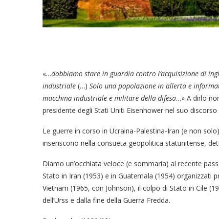
«…
dobbiamo stare in guardia contro l’acquisizione di ingi
industriale
(…)
Solo una popolazione in allerta e informa
macchina industriale e militare della difesa
…» A dirlo non
presidente degli Stati Uniti Eisenhower nel suo discorso
Le guerre in corso in Ucraina-Palestina-Iran (e non sol
inseriscono nella consueta geopolitica statunitense, de
Diamo un’occhiata veloce (e sommaria) al recente passat
Stato in Iran (1953) e in Guatemala (1954) organizzati p
Vietnam (1965, con Johnson), il colpo di Stato in Cile
dell’Urss e dalla fine della Guerra Fredda.