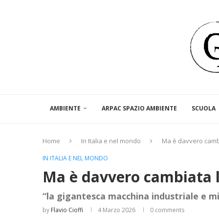
AMBIENTE
ARPAC SPAZIO AMBIENTE
SCUOLA
Home
In Italia e nel mondo
Ma è davvero cambi
IN ITALIA E NEL MONDO
Ma è davvero cambiata l
“la gigantesca macchina industriale e mil
by
Flavio Cioffi
4 Marzo 2026
0 comments