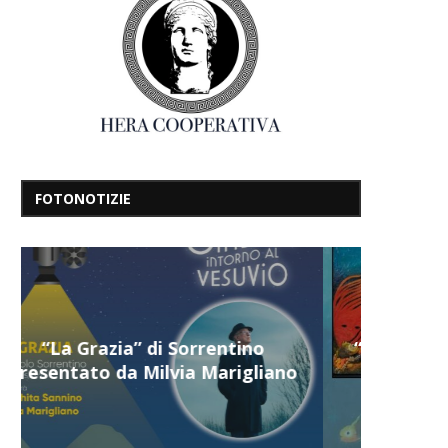
FOTONOTIZIE
“Il respiro del mare”, personale
di Terry Mangiatordi