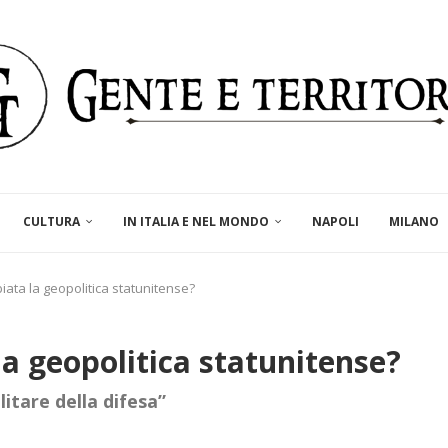
CULTURA
IN ITALIA E NEL MONDO
NAPOLI
MILANO
ata la geopolitica statunitense?
a geopolitica statunitense?
itare della difesa”