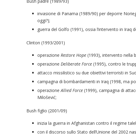
Bush padre (1989/93)
invasione di Panama (1989/90) per deporre Noriega 
oggi?);
guerra del Golfo (1991), ossia l’intervento in Iraq 
Clinton (1993/2001)
operazione
Restore Hope
(1993), intervento nella b
operazione
Deliberate Force
(1995), contro le trup
attacco missilistico su due obiettivi terroristi in S
campagna di bombardamenti in Iraq (1998, ma poi 
operazione
Allied Force
(1999), campagna di attacchi
Milošević;
Bush figlio (2001/09)
inizia la guerra in Afghanistan contro il regime tal
con il discorso sullo Stato dell’Unione del 2002 nas