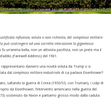
ustificata influenza, voluta o non richiesta, del complesso militare-
ta può costringere ad una corretta interazione la gigantesca
 fu un’anima bella, non un attivista pacifista, non un prete ma il
 d’addio (Farewell Address) del 1961.
o) rappresentano davvero una novità voluta da Trump o si
ttata dal
complesso militare-industriale
di cui parlava Eisenhower?
o, saltando la guerra di Corea (1950/53, con Truman), i colpi di
roprio da Eisenhower, l’intervento americano nella guerra del
 (1973) sostenuto da Nixon e partiamo grosso modo dalla caduta