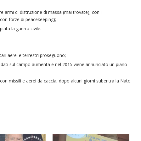
re armi di distruzione di massa (mai trovate), con il
a con forze di peacekeeping);
iata la guerra civile.
itari aerei e terrestri proseguono;
 soldati sul campo aumenta e nel 2015 viene annunciato un piano
con missili e aerei da caccia, dopo alcuni giorni subentra la Nato.
“Un’Ape tra le pagine”, prestito
“Il respiro del mare”, personale
Una barca entra nel Fiordo di
Nuova tanker in acciaio inox
“La Grazia” di Sorrentino
“La Grazia” di Sorrentino
presentato da Milvia Marigliano
presentato da Milvia Marigliano
di Terry Mangiatordi
digitale gratuito e...
Crapolla violando...
per la Navalmed