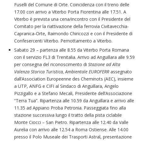
Fuselli del Comune di Orte. Coincidenza con il treno delle
17.00 con arrivo a Viterbo Porta Fiorentina alle 17.51. A
Viterbo è prevista una cena/incontro con il Presidente del
Comitato per la riattivazione della ferrovia Civitavecchia-
Capranica-Orte, Raimondo Chiricozzi e con il Presidente di
Confesercenti Viterbo. Pernottamento a Viterbo.
Sabato 29 – partenza alle 8.55 da Viterbo Porta Romana
con il servizio FL3 di Trenitalia. Arrivo ad Anguillara alle 9.59
per consegna del riconoscimento di
Stazione ad Alta
Valenza Storica Turistica, Ambientale
EUROFERR
assegnato
dall’Association Europeenne des Cheminots (AEC), insieme
a UTP, ANFG e CIFI al Sindaco di Anguillara, Angelo
Pizzigallo e a Stefano Mecali, Presidente dell’Associazione
“Terra Tua”. Ripartenza alle 10.59 da Anguillara e arrivo alle
11.35 ad Appiano Proba Petronia. Passeggiata fino alla
stazione successiva lungo il tratto della pista ciclabile
Monte Ciocci – San Pietro. Ripartenza alle 12.40 da Valle
Aurelia con arrivo alle 12.54 a Roma Ostiense. Alle 14.00
presso il Polo Museale dei Trasporti Astral, presentazione