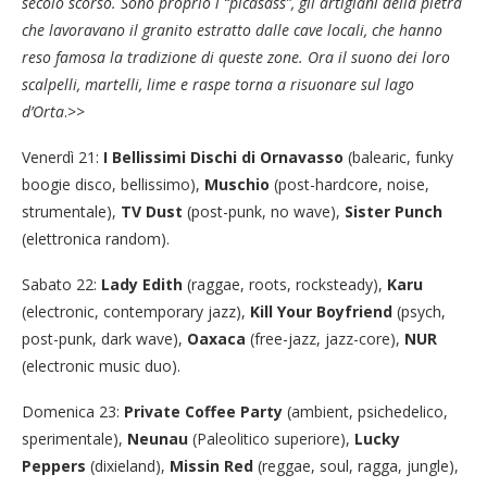
secolo scorso. Sono proprio i “picasass”, gli artigiani della pietra
che lavoravano il granito estratto dalle cave locali, che hanno
reso famosa la tradizione di queste zone. Ora il suono dei loro
scalpelli, martelli, lime e raspe torna a risuonare sul lago
d’Orta
.>>
Venerdì 21:
I Bellissimi Dischi di Ornavasso
(balearic, funky
boogie disco, bellissimo),
Muschio
(post-hardcore, noise,
strumentale),
TV Dust
(post-punk, no wave),
Sister Punch
(elettronica random).
Sabato 22:
Lady Edith
(raggae, roots, rocksteady),
Karu
(electronic, contemporary jazz),
Kill Your Boyfriend
(psych,
post-punk, dark wave),
Oaxaca
(free-jazz, jazz-core),
NUR
(electronic music duo).
Domenica 23:
Private Coffee Party
(ambient, psichedelico,
sperimentale),
Neunau
(Paleolitico superiore),
Lucky
Peppers
(dixieland),
Missin Red
(reggae, soul, ragga, jungle),