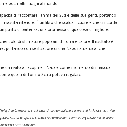
come pochi altri luoghi al mondo.
acità di raccontare l’anima del Sud e delle sue genti, portando
 rinascita interiore. È un libro che scalda il cuore e che ci ricorda
re un punto di partenza, una promessa di qualcosa di migliore.
chendolo di sfumature popolari, di ironia e calore. Il risultato è
re, portando con sé il sapore di una Napoli autentica, che
e un invito a riscoprire il Natale come momento di rinascita,
come quella di Tonino Scala poteva regalarci.
ipley Free Giornalista, studi classici, comunicazione e cronaca di Inchiesta, scrittrice,
ativo. Autrice di opere di cronaca romanzata noir e thriller. Organizzatrice di eventi
imenticati delle istituzioni.