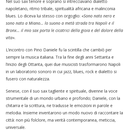
Nel suo sax tenore e soprano si intrecciavano dialetto
napoletano, ritmo tribale, spiritualità africana e malinconia
blues. Lo diceva lui stesso con orgoglio: «
Sono nato nero e
sono nato a Miano… lo suono a metà strada tra Napoli e il
Bronx… il mio sax porta le cicatrici della gioia e del dolore della
vita
».
L’incontro con Pino Daniele fu la scintilla che cambiò per
sempre la musica italiana. Tra la fine degli anni Settanta e
l’inizio degli Ottanta, quei due musicisti trasformarono Napoli
in un laboratorio sonoro in cui jazz, blues, rock e dialetto si
fusero con naturalezza.
Senese, con il suo sax tagliente e spirituale, divenne la voce
strumentale di un mondo urbano e profondo; Daniele, con la
chitarra e la scrittura, ne tradusse le emozioni in parole e
melodia. Insieme inventarono un modo nuovo di raccontare la
città: non più folclore, ma verità contemporanea, meticcia,
universale.