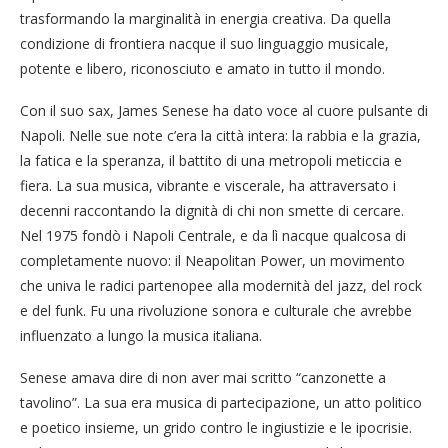
trasformando la marginalità in energia creativa. Da quella
condizione di frontiera nacque il suo linguaggio musicale,
potente e libero, riconosciuto e amato in tutto il mondo.
Con il suo sax, James Senese ha dato voce al cuore pulsante di
Napoli. Nelle sue note c’era la città intera: la rabbia e la grazia,
la fatica e la speranza, il battito di una metropoli meticcia e
fiera. La sua musica, vibrante e viscerale, ha attraversato i
decenni raccontando la dignità di chi non smette di cercare.
Nel 1975 fondò i Napoli Centrale, e da lì nacque qualcosa di
completamente nuovo: il Neapolitan Power, un movimento
che univa le radici partenopee alla modernità del jazz, del rock
e del funk. Fu una rivoluzione sonora e culturale che avrebbe
influenzato a lungo la musica italiana.
Senese amava dire di non aver mai scritto “canzonette a
tavolino”. La sua era musica di partecipazione, un atto politico
e poetico insieme, un grido contro le ingiustizie e le ipocrisie.