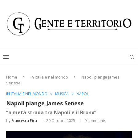
Home
In Italia e nel mondo
Napoli piange James
Senese
IN ITALIA E NEL MONDO
MUSICA
NAPOLI
Napoli piange James Senese
“a metà strada tra Napoli e il Bronx”
by
Francesca Pica
29 Ottobre 2025
0 comments