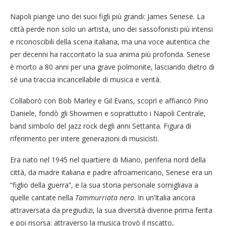
Napoli piange uno dei suoi figli più grandi: James Senese. La
città perde non solo un artista, uno dei sassofonisti più intensi
e riconoscibili della scena italiana, ma una voce autentica che
per decenni ha raccontato la sua anima più profonda. Senese
è morto a 80 anni per una grave polmonite, lasciando dietro di
sé una traccia incancellabile di musica e verità.
Collaborò con Bob Marley e Gil Evans, scoprì e affiancò Pino
Daniele, fondò gli Showmen e soprattutto i Napoli Centrale,
band simbolo del jazz rock degli anni Settanta. Figura di
riferimento per intere generazioni di musicisti.
Era nato nel 1945 nel quartiere di Miano, periferia nord della
città, da madre italiana e padre afroamericano, Senese era un
“figlio della guerra”, e la sua storia personale somigliava a
quelle cantate nella
Tammurriata nera
. In un’Italia ancora
attraversata da pregiudizi, la sua diversità divenne prima ferita
e poi risorsa: attraverso la musica trovò il riscatto,