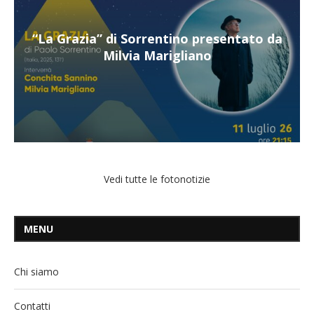
ntino presentato da
“Il respiro del mare”, per
rigliano
Mangiatord
Vedi tutte le fotonotizie
MENU
Chi siamo
Contatti