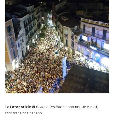
Le
Fotonotizie
di
Gente e Territorio
sono notizie visuali,
fotografie che parlano.