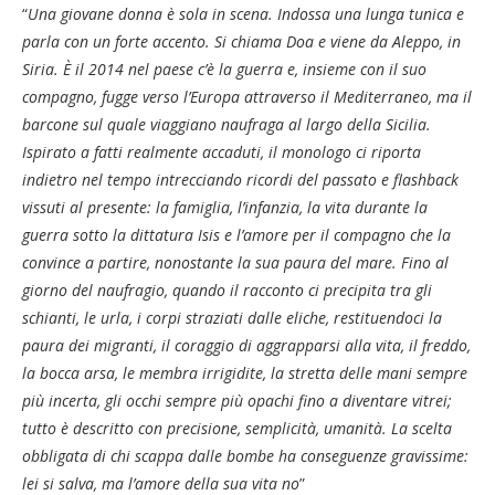
“
Una giovane donna è sola in scena. Indossa una lunga tunica e
parla con un forte accento. Si chiama Doa e viene da Aleppo, in
Siria. È il 2014 nel paese c’è la guerra e, insieme con il suo
compagno, fugge verso l’Europa attraverso il Mediterraneo, ma il
barcone sul quale viaggiano naufraga al largo della Sicilia.
Ispirato a fatti realmente accaduti, il monologo ci riporta
indietro nel tempo intrecciando ricordi del passato e flashback
vissuti al presente: la famiglia, l’infanzia, la vita durante la
guerra sotto la dittatura Isis e l’amore per il compagno che la
convince a partire, nonostante la sua paura del mare. Fino al
giorno del naufragio, quando il racconto ci precipita tra gli
schianti, le urla, i corpi straziati dalle eliche, restituendoci la
paura dei migranti, il coraggio di aggrapparsi alla vita, il freddo,
la bocca arsa, le membra irrigidite, la stretta delle mani sempre
più incerta, gli occhi sempre più opachi fino a diventare vitrei;
tutto è descritto con precisione, semplicità, umanità. La scelta
obbligata di chi scappa dalle bombe ha conseguenze gravissime:
lei si salva, ma l’amore della sua vita no
”