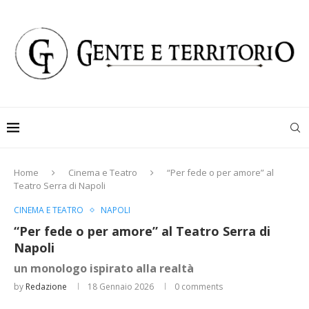
Home
Cinema e Teatro
“Per fede o per amore” al
Teatro Serra di Napoli
CINEMA E TEATRO
NAPOLI
“Per fede o per amore” al Teatro Serra di
Napoli
un monologo ispirato alla realtà
by
Redazione
18 Gennaio 2026
0 comments