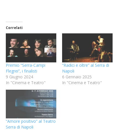
Correlati
Premio “Serra-Campi
“Radici e oltre” al Serra di
Flegrei”, i finalisti
Napoli
9 Giugno 2024
6 Gennaio 2025
In "Cinema e Teatro"
In "Cinema e Teatro"
“Amore positivo” al Teatro
Serra di Napoli