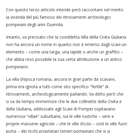
Con questo terzo articolo intende però raccontare nel merito
la vicenda del più famoso dei ritrovamenti archeologici
pompeiani degli anni Duemila.
Intanto, va precisato che la cosiddetta Villa della Civita Giuliana
non ha ancora un nome in quanto non è emerso dagli scavi un
elemento – come una targa, una lapide o anche un graffito –
che abbia reso possibile la sua certa attribuzione a un antico
pompeiano.
La villa d’epoca romana, ancora in gran parte da scavare,
prima era ignota a tutti come sito specifico “fertile” di
ritrovamenti, archeologicamente parlando. Va detto però che
si sa da tempo immemore che le due collinette della Civita e
della Giuliana, addossate agli Scavi di Pompei ospitavano
numerose “villae” suburbane, sia le ville rustiche – vere e
proprie masserie agricole – che le ville d’ozio – cioè le ville fuori
porta – dei ricchi proprietari terrieri pompeiani che vi si