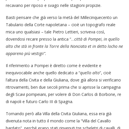
recavano per riposo e svago nelle stagioni propizie.
Basti pensare che già verso la metà del Millecinquecento un
Tabulario della Corte napoletana – cioè un topografo reale
mica uno qualsiasi – tale Pietro Lettieri, scriveva così,
dovendosi recare presso la antica “…
città di Pompei, in quello
alto che stà in fronte la Torre della Nonciata et in detto locho ne
appareno più vestigii”.
Il riferimento a Pompei è diretto come è evidente e
inequivocabile anche quello dedicato a “
quello alto
”, cioè
l’altura della Civita e della Giuliana, dove già allora si verificano
ritrovamenti, ben due secoli prima che si aprisse la campagna
degli Scavi pompeiani, per volere di Don Carlos di Borbone, re
di napoli e futuro Carlo III di Spagna.
Tornando però alla Villa della Civita Giuliana, essa era già
divenuta nota in tutto il mondo come la “Villa del Cavallo
bardato”, perché erano stati rinvenuti tre scheletri di cavalli, di