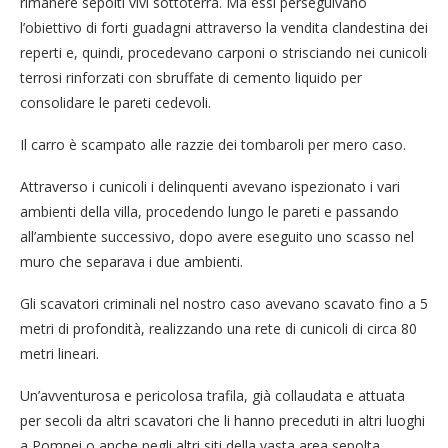
rimanere sepolti vivi sottoterra. Ma essi perseguivano
l’obiettivo di forti guadagni attraverso la vendita clandestina dei
reperti e, quindi, procedevano carponi o strisciando nei cunicoli
terrosi rinforzati con sbruffate di cemento liquido per
consolidare le pareti cedevoli.
Il carro è scampato alle razzie dei tombaroli per mero caso.
Attraverso i cunicoli i delinquenti avevano ispezionato i vari
ambienti della villa, procedendo lungo le pareti e passando
all’ambiente successivo, dopo avere eseguito uno scasso nel
muro che separava i due ambienti.
Gli scavatori criminali nel nostro caso avevano scavato fino a 5
metri di profondità, realizzando una rete di cunicoli di circa 80
metri lineari.
Un’avventurosa e pericolosa trafila, già collaudata e attuata
per secoli da altri scavatori che li hanno preceduti in altri luoghi
a Pompei o anche negli altri siti della vasta area sepolta