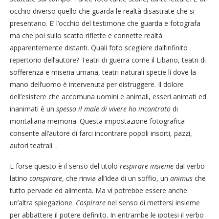
occhio diverso quello che guarda le realtà disastrate che si
presentano. E’ l’occhio del testimone che guarda e fotografa
ma che poi sullo scatto riflette e connette realtà
apparentemente distanti. Quali foto scegliere dall’infinito
repertorio dell’autore? Teatri di guerra come il Libano, teatri di
sofferenza e miseria umana, teatri naturali specie lì dove la
mano dell’uomo è intervenuta per distruggere. Il dolore
dell’esistere che accomuna uomini e animali, esseri animati ed
inanimati è un
spesso il male di vivere ho incontrato
di
montaliana memoria. Questa impostazione fotografica
consente all’autore di farci incontrare popoli insorti, pazzi,
autori teatrali…
E forse questo è il senso del titolo
respirare insieme
dal verbo
latino
conspirare
, che rinvia all’idea di un soffio, un
animus
che
tutto pervade ed alimenta. Ma vi potrebbe essere anche
un’altra spiegazione.
Cospirare
nel senso di mettersi insieme
per abbattere il potere definito. In entrambe le ipotesi il verbo