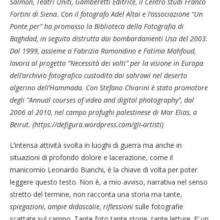
Salmon, Teatri Uniti, Gamberetti Editrice, il Centro studi Franco
Fortini di Siena. Con il fotografo Adel Altai e l’associazione “Un
Ponte per” ha promosso la Biblioteca della Fotografia di
Baghdad, in seguito distrutta dai bombardamenti Usa del 2003.
Dal 1999, assieme a Fabrizia Ramondino e Fatima Mahfoud,
lavora al progetto “Necessità dei volti” per la visione in Europa
dell’archivio fotografico custodito dai sahrawi nel deserto
algerino dell’Hammada. Con Stefano Chiarini è stato promotore
degli “Annual courses of video and digital photography”, dal
2006 al 2010, nel campo profughi palestinese di Mar Elias, a
Beirut. (https://defigura.wordpress.com/gli-artisti)
L’intensa attività svolta in luoghi di guerra ma anche in
situazioni di profondo dolore e lacerazione, come il
manicomio Leonardo Bianchi, è la chiave di volta per poter
leggere questo testo. Non è, a mio avviso, narrativa nel senso
stretto del termine, non racconta una storia ma tante,
spiegazioni, ampie didascalie, riflessioni
sulle fotografie
scattate sul campo. Tante foto tante storie, tante letture. E’ un