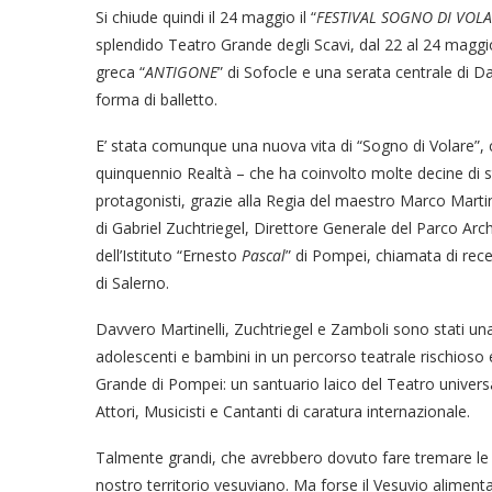
Si chiude quindi il 24 maggio il “
FESTIVAL SOGNO DI VOL
splendido Teatro Grande degli Scavi, dal 22 al 24 maggi
greca “
ANTIGONE
” di Sofocle e una serata centrale di 
forma di balletto.
E’ stata comunque una nuova vita di “Sogno di Volare”,
quinquennio Realtà – che ha coinvolto molte decine di s
protagonisti, grazie alla Regia del maestro Marco Martin
di Gabriel Zuchtriegel, Direttore Generale del Parco Ar
dell’Istituto “Ernesto
Pascal
” di Pompei, chiamata di rece
di Salerno.
Davvero Martinelli, Zuchtriegel e Zamboli sono stati una 
adolescenti e bambini in un percorso teatrale rischioso 
Grande di Pompei: un santuario laico del Teatro universa
Attori, Musicisti e Cantanti di caratura internazionale.
Talmente grandi, che avrebbero dovuto fare tremare le ga
nostro territorio vesuviano. Ma forse il Vesuvio alimenta