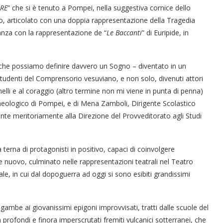
ARE
” che si è tenuto a Pompei, nella suggestiva cornice dello
o, articolato con una doppia rappresentazione della Tragedia
Danza con la rappresentazione de “
Le Baccanti
” di Euripide, in
 che possiamo definire davvero un Sogno – diventato in un
tudenti del Comprensorio vesuviano, e non solo, divenuti attori
elli e al coraggio (altro termine non mi viene in punta di penna)
cheologico di Pompei, e di Mena Zamboli, Dirigente Scolastico
nte meritoriamente alla Direzione del Provveditorato agli Studi
terna di protagonisti in positivo, capaci di coinvolgere
e nuovo, culminato nelle rappresentazioni teatrali nel Teatro
le, in cui dal dopoguerra ad oggi si sono esibiti grandissimi
mbe ai giovanissimi epigoni improvvisati, tratti dalle scuole del
 profondi e finora imperscrutati fremiti vulcanici sotterranei, che