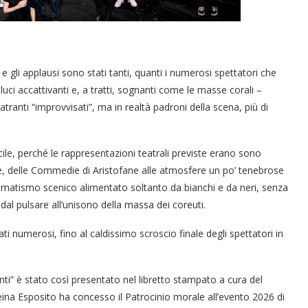
 gli applausi sono stati tanti, quanti i numerosi spettatori che
ci accattivanti e, a tratti, sognanti come le masse corali –
anti “improvvisati”, ma in realtà padroni della scena, più di
“Un’Ape tra le pagine”, prestito
“Il respiro del mare”, personale
Una barca entra nel Fiordo di
Nuova tanker in acciaio inox
“La Grazia” di Sorrentino
“La Grazia” di Sorrentino
icile, perché le rappresentazioni teatrali previste erano sono
presentato da Milvia Marigliano
presentato da Milvia Marigliano
di Terry Mangiatordi
digitale gratuito e...
Crapolla violando...
per la Navalmed
ane, delle Commedie di Aristofane alle atmosfere un po’ tenebrose
cromatismo scenico alimentato soltanto da bianchi e da neri, senza
 dal pulsare all’unisono della massa dei coreuti.
ti numerosi, fino al caldissimo scroscio finale degli spettatori in
nti” è stato così presentato nel libretto stampato a cura del
ina Esposito ha concesso il Patrocinio morale all’evento 2026 di