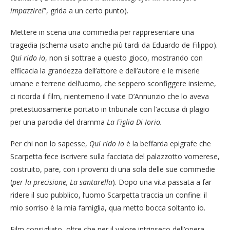
impazzire!
”, grida a un certo punto).
Mettere in scena una commedia per rappresentare una
tragedia (schema usato anche più tardi da Eduardo de Filippo).
Qui rido io
, non si sottrae a questo gioco, mostrando con
efficacia la grandezza dell’attore e dell’autore e le miserie
umane e terrene dell’uomo, che seppero sconfiggere insieme,
ci ricorda il film, nientemeno il vate D’Annunzio che lo aveva
pretestuosamente portato in tribunale con l’accusa di plagio
per una parodia del dramma
La Figlia Di Iorio.
Per chi non lo sapesse,
Qui rido io
è la beffarda epigrafe che
Scarpetta fece iscrivere sulla facciata del palazzotto vomerese,
costruito, pare, con i proventi di una sola delle sue commedie
(
per la precisione, La santarella
). Dopo una vita passata a far
ridere il suo pubblico, l’uomo Scarpetta traccia un confine: il
mio sorriso è la mia famiglia, qua metto bocca soltanto io.
Film consigliato, oltre che per il valore intrinseco dell’opera,