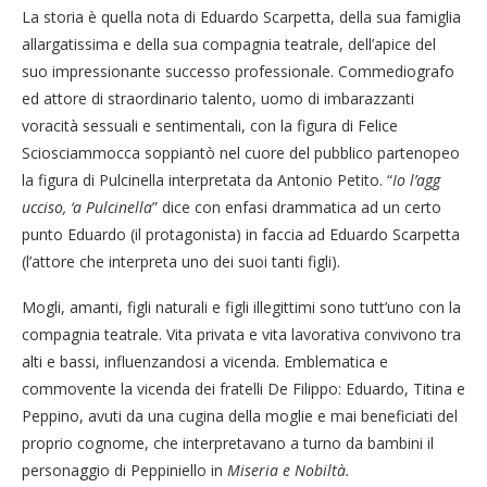
La storia è quella nota di Eduardo Scarpetta, della sua famiglia
allargatissima e della sua compagnia teatrale, dell’apice del
suo impressionante successo professionale. Commediografo
ed attore di straordinario talento, uomo di imbarazzanti
voracità sessuali e sentimentali, con la figura di Felice
Sciosciammocca soppiantò nel cuore del pubblico partenopeo
la figura di Pulcinella interpretata da Antonio Petito. “
Io l’agg
ucciso, ‘a Pulcinella
” dice con enfasi drammatica ad un certo
punto Eduardo (il protagonista) in faccia ad Eduardo Scarpetta
(l’attore che interpreta uno dei suoi tanti figli).
Mogli, amanti, figli naturali e figli illegittimi sono tutt’uno con la
compagnia teatrale. Vita privata e vita lavorativa convivono tra
alti e bassi, influenzandosi a vicenda. Emblematica e
commovente la vicenda dei fratelli De Filippo: Eduardo, Titina e
Peppino, avuti da una cugina della moglie e mai beneficiati del
proprio cognome, che interpretavano a turno da bambini il
personaggio di Peppiniello in
Miseria e Nobiltà.