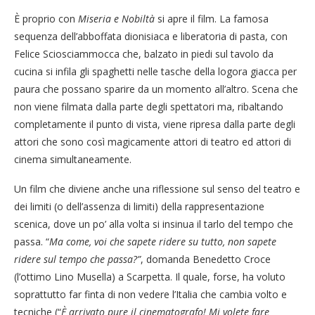
È proprio con
Miseria e Nobiltà
si apre il film. La famosa
sequenza dell’abboffata dionisiaca e liberatoria di pasta, con
Felice Sciosciammocca che, balzato in piedi sul tavolo da
cucina si infila gli spaghetti nelle tasche della logora giacca per
paura che possano sparire da un momento all’altro. Scena che
non viene filmata dalla parte degli spettatori ma, ribaltando
completamente il punto di vista, viene ripresa dalla parte degli
attori che sono così magicamente attori di teatro ed attori di
cinema simultaneamente.
Un film che diviene anche una riflessione sul senso del teatro e
dei limiti (o dell’assenza di limiti) della rappresentazione
scenica, dove un po’ alla volta si insinua il tarlo del tempo che
passa. “
Ma come, voi che sapete ridere su tutto, non sapete
ridere sul tempo che passa?”
, domanda Benedetto Croce
(l’ottimo Lino Musella) a Scarpetta. Il quale, forse, ha voluto
soprattutto far finta di non vedere l’Italia che cambia volto e
tecniche (“
È arrivato pure il cinematografo! Mi volete fare