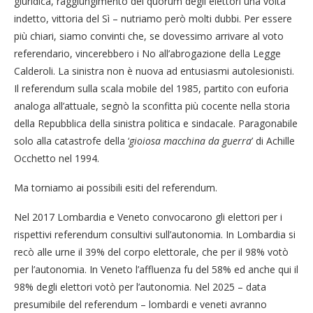
giuridica, raggiungimento del quorum degli elettori una volta
indetto, vittoria del Sì – nutriamo però molti dubbi. Per essere
più chiari, siamo convinti che, se dovessimo arrivare al voto
referendario, vincerebbero i No all’abrogazione della Legge
Calderoli. La sinistra non è nuova ad entusiasmi autolesionisti.
Il referendum sulla scala mobile del 1985, partito con euforia
analoga all’attuale, segnò la sconfitta più cocente nella storia
della Repubblica della sinistra politica e sindacale. Paragonabile
solo alla catastrofe della ‘
gioiosa macchina da guerra
’ di Achille
Occhetto nel 1994.
Ma torniamo ai possibili esiti del referendum.
Nel 2017 Lombardia e Veneto convocarono gli elettori per i
rispettivi referendum consultivi sull’autonomia. In Lombardia si
recò alle urne il 39% del corpo elettorale, che per il 98% votò
per l’autonomia. In Veneto l’affluenza fu del 58% ed anche qui il
98% degli elettori votò per l’autonomia. Nel 2025 – data
presumibile del referendum – lombardi e veneti avranno