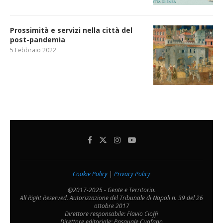
Prossimità e servizi nella città del
post-pandemia
5 Febbraio 2022
Cookie Policy
|
Privacy Policy
@2017-2025 - Gente e Territorio.
All Right Reserved. Autorizzazione del Tribunale di Napoli n. 39 del 26
ottobre 2017
Direttore responsabile: Flavio Cioffi
Direttore editoriale: Pasquale Cuofano