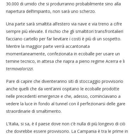
30.000 di umido che si produrranno probabilmente sino alla
riapertura dell’impianto, non sarà uno scherzo.
Una parte sarà smaltita all’estero via nave e via treno a cifre
sempre più elevate. Il rischio che gli smaltitori transfrontalieri
facciano cartello per far lievitare i costi è più di un sospetto.
Mentre la maggior parte verrà accantonata
momentaneamente, confezionata in ecoballe per usare un
temine tecnico, in attesa che riapra a pieno regime Acerra e li
termovalorizzi
.
Pare di capire che diventeranno siti di stoccaggio provvisorio
anche quelli che da vent’anni ospitano le ecoballe prodotte
nelle precedenti emergenze e che, adesso, cominciavano a
vedere la luce in fondo al tunnel con il perfezionarsi delle gare
straordinarie di smaltimento.
L’Italia, si sa, è il paese dove non c’è nulla di più longevo di ciò
che dovrebbe essere provvisorio. La Campania è tra le prime in