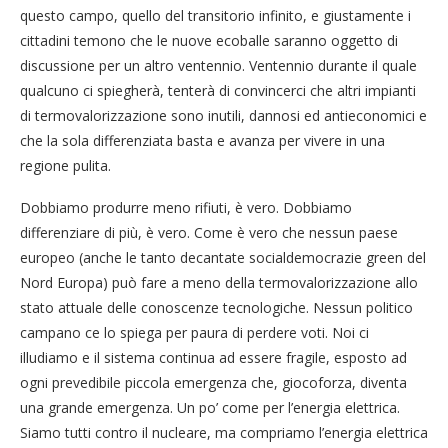
questo campo, quello del transitorio infinito, e giustamente i
cittadini temono che le nuove ecoballe saranno oggetto di
discussione per un altro ventennio. Ventennio durante il quale
qualcuno ci spiegherà, tenterà di convincerci che altri impianti
di termovalorizzazione sono inutili, dannosi ed antieconomici e
che la sola differenziata basta e avanza per vivere in una
regione pulita.
Dobbiamo produrre meno rifiuti, è vero. Dobbiamo
differenziare di più, è vero. Come è vero che nessun paese
europeo (anche le tanto decantate socialdemocrazie green del
Nord Europa) può fare a meno della termovalorizzazione allo
stato attuale delle conoscenze tecnologiche. Nessun politico
campano ce lo spiega per paura di perdere voti. Noi ci
illudiamo e il sistema continua ad essere fragile, esposto ad
ogni prevedibile piccola emergenza che, giocoforza, diventa
una grande emergenza. Un po’ come per l’energia elettrica.
Siamo tutti contro il nucleare, ma compriamo l’energia elettrica