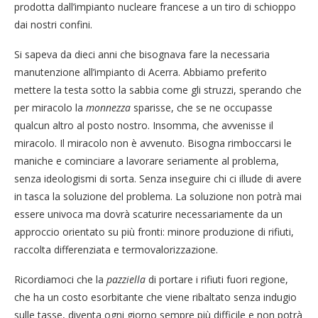
prodotta dall’impianto nucleare francese a un tiro di schioppo
dai nostri confini.
Si sapeva da dieci anni che bisognava fare la necessaria
manutenzione all’impianto di Acerra. Abbiamo preferito
mettere la testa sotto la sabbia come gli struzzi, sperando che
per miracolo la
monnezza
sparisse, che se ne occupasse
qualcun altro al posto nostro. Insomma, che avvenisse il
miracolo. Il miracolo non è avvenuto. Bisogna rimboccarsi le
maniche e cominciare a lavorare seriamente al problema,
senza ideologismi di sorta. Senza inseguire chi ci illude di avere
in tasca la soluzione del problema. La soluzione non potrà mai
essere univoca ma dovrà scaturire necessariamente da un
approccio orientato su più fronti: minore produzione di rifiuti,
raccolta differenziata e termovalorizzazione.
Ricordiamoci che la
pazziella
di portare i rifiuti fuori regione,
che ha un costo esorbitante che viene ribaltato senza indugio
sulle tasse, diventa ogni giorno sempre più difficile e non potrà