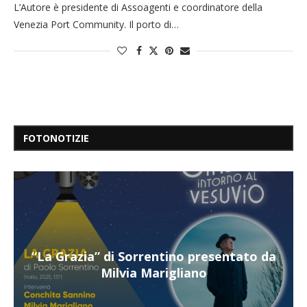
L’Autore è presidente di Assoagenti e coordinatore della
Venezia Port Community. Il porto di…
FOTONOTIZIE
a Grazia” di Sorrentino presentato da
“Il re
Milvia Marigliano