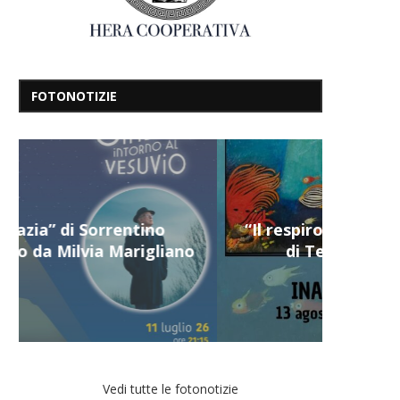
FOTONOTIZIE
“Il respiro del mare”, personale
di Terry Mangiatordi
Vedi tutte le fotonotizie