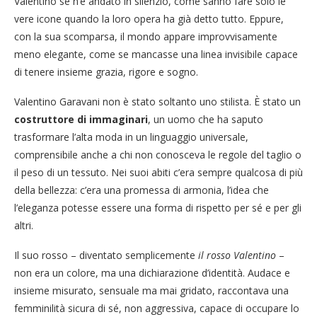
Valentino se n’è andato in silenzio, come sanno fare solo le
vere icone quando la loro opera ha già detto tutto. Eppure,
con la sua scomparsa, il mondo appare improvvisamente
meno elegante, come se mancasse una linea invisibile capace
di tenere insieme grazia, rigore e sogno.
Valentino Garavani non è stato soltanto uno stilista. È stato un
costruttore di immaginari
, un uomo che ha saputo
trasformare l’alta moda in un linguaggio universale,
comprensibile anche a chi non conosceva le regole del taglio o
il peso di un tessuto. Nei suoi abiti c’era sempre qualcosa di più
della bellezza: c’era una promessa di armonia, l’idea che
l’eleganza potesse essere una forma di rispetto per sé e per gli
altri.
Il suo rosso – diventato semplicemente
il rosso Valentino
–
non era un colore, ma una dichiarazione d’identità. Audace e
insieme misurato, sensuale ma mai gridato, raccontava una
femminilità sicura di sé, non aggressiva, capace di occupare lo