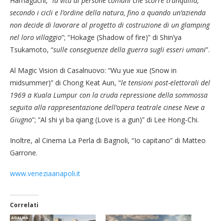
Hamaguchi, “
la vita di persone comuni che scorre tranquilla,
secondo i cicli e l’ordine della natura, fino a quando un’azienda
non decide di lavorare al progetto di costruzione di un glamping
nel loro villaggio
”; “Hokage (Shadow of fire)” di Shin’ya
Tsukamoto, “
sulle conseguenze della guerra sugli esseri umani
”.
Al Magic Vision di Casalnuovo: “Wu yue xue (Snow in
midsummer)” di Chong Keat Aun, “
le tensioni post-elettorali del
1969 a Kuala Lumpur con la cruda repressione della sommossa
seguita alla rappresentazione dell’opera teatrale cinese Neve a
Giugno
”; “Al shi yi ba qiang (Love is a gun)” di Lee Hong-Chi.
Inoltre, al Cinema La Perla di Bagnoli, “Io capitano” di Matteo
Garrone.
www.veneziaanapoli.it
Correlati