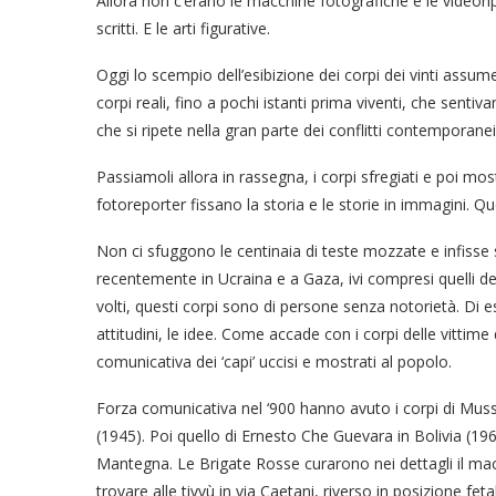
Allora non c’erano le macchine fotografiche e le videoripr
scritti. E le arti figurative.
Oggi lo scempio dell’esibizione dei corpi dei vinti assu
corpi reali, fino a pochi istanti prima viventi, che senti
che si ripete nella gran parte dei conflitti contemporanei
Passiamoli allora in rassegna, i corpi sfregiati e poi m
fotoreporter fissano la storia e le storie in immagini. Q
Non ci sfuggono le centinaia di teste mozzate e infisse su
recentemente in Ucraina e a Gaza, ivi compresi quelli deg
volti, questi corpi sono di persone senza notorietà. Di ess
attitudini, le idee. Come accade con i corpi delle vittime
comunicativa dei ‘capi’ uccisi e mostrati al popolo.
Forza comunicativa nel ‘900 hanno avuto i corpi di Mussol
(1945). Poi quello di Ernesto Che Guevara in Bolivia (196
Mantegna. Le Brigate Rosse curarono nei dettagli il ma
trovare alle tivvù in via Caetani, riverso in posizione fe