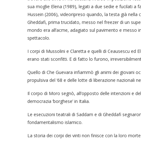
sua moglie Elena (1989), legati a due sedie e fucilati 
Hussein (2006), videoripreso quando, la testa già nella co
Gheddafi, prima trucidato, messo nel freezer di un super
mondo era all’acme, adagiato sul pavimento e messo in 
spettacolo.
I corpi di Mussolini e Claretta e quelli di Ceausescu ed 
erano stati sconfitti. E di fatto lo furono, irreversibilmen
Quello di Che Guevara infiammò gli animi dei giovani oc
propulsiva del ‘68 e delle lotte di liberazione nazionali 
Il corpo di Moro segnò, all’opposto delle intenzioni e delle
democrazia ‘borghese’ in Italia.
Le esecuzioni teatrali di Saddam e di Gheddafi segnaron
fondamentalismo islamico.
La storia dei corpi dei vinti non finisce con la loro morte