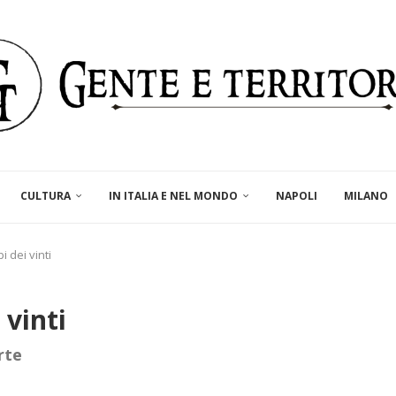
CULTURA
IN ITALIA E NEL MONDO
NAPOLI
MILANO
i dei vinti
 vinti
rte