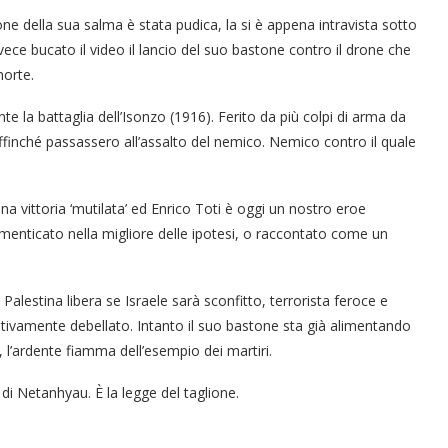
zione della sua salma è stata pudica, la si è appena intravista sotto
invece bucato il video il lancio del suo bastone contro il drone che
morte.
nte la battaglia dell’Isonzo (1916). Ferito da più colpi di arma da
affinché passassero all’assalto del nemico. Nemico contro il quale
una vittoria ‘mutilata’ ed Enrico Toti è oggi un nostro eroe
dimenticato nella migliore delle ipotesi, o raccontato come un
Palestina libera se Israele sarà sconfitto, terrorista feroce e
itivamente debellato. Intanto il suo bastone sta già alimentando
, l’ardente fiamma dell’esempio dei martiri.
o di Netanhyau. È la legge del taglione.