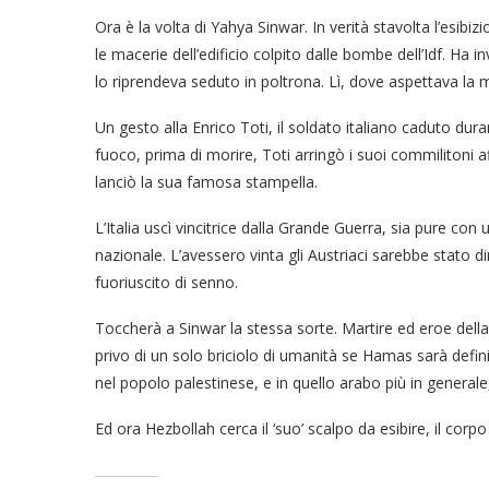
Ora è la volta di Yahya Sinwar. In verità stavolta l’esibi
le macerie dell’edificio colpito dalle bombe dell’Idf. Ha 
lo riprendeva seduto in poltrona. Lì, dove aspettava la 
Un gesto alla Enrico Toti, il soldato italiano caduto dura
fuoco, prima di morire, Toti arringò i suoi commilitoni 
lanciò la sua famosa stampella.
L’Italia uscì vincitrice dalla Grande Guerra, sia pure con 
nazionale. L’avessero vinta gli Austriaci sarebbe stato 
fuoriuscito di senno.
Toccherà a Sinwar la stessa sorte. Martire ed eroe della 
privo di un solo briciolo di umanità se Hamas sarà defin
nel popolo palestinese, e in quello arabo più in generale
Ed ora Hezbollah cerca il ‘suo’ scalpo da esibire, il corp