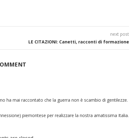
next post
LE CITAZIONI: Canetti, racconti di formazione
COMMENT
no ha mai raccontato che la guerra non è scambio di gentilezze.
annessione) piemontese per realizzare la nostra amatissima Italia.
Il Festival del Lamento e la Calabria che sa fare
cultura
Francesca Pica
ts are closed.