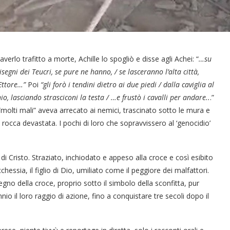
erlo trafitto a morte, Achille lo spogliò e disse agli Achei: “
…su
segni dei Teucri, se pure ne hanno, / se lasceranno l’alta città,
 Ettore…”
Poi
“gli forò i tendini dietro ai due piedi / dalla caviglia al
io, lasciando strasciconi la testa / …e frustò i cavalli per andare..
.”
e “molti mali” aveva arrecato ai nemici, trascinato sotto le mura e
a rocca devastata. I pochi di loro che sopravvissero al ‘genocidio’
di Cristo. Straziato, inchiodato e appeso alla croce e così esibito
essia, il figlio di Dio, umiliato come il peggiore dei malfattori.
l segno della croce, proprio sotto il simbolo della sconfitta, pur
o il loro raggio di azione, fino a conquistare tre secoli dopo il