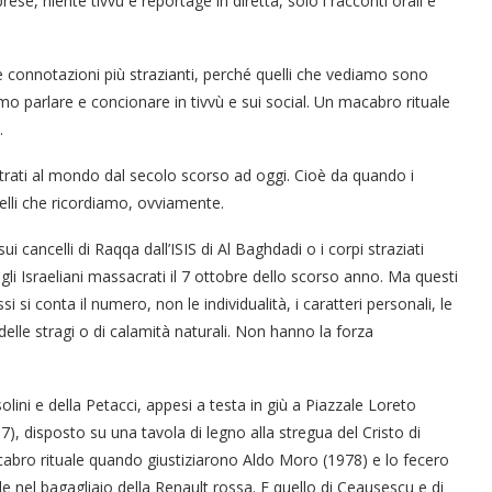
ese, niente tivvù e reportage in diretta, solo i racconti orali e
me connotazioni più strazianti, perché quelli che vediamo sono
vamo parlare e concionare in tivvù e sui social. Un macabro rituale
.
ostrati al mondo dal secolo scorso ad oggi. Cioè da quando i
uelli che ricordiamo, ovviamente.
i cancelli di Raqqa dall’ISIS di Al Baghdadi o i corpi straziati
li Israeliani massacrati il 7 ottobre dello scorso anno. Ma questi
i si conta il numero, non le individualità, i caratteri personali, le
 delle stragi o di calamità naturali. Non hanno la forza
ini e della Petacci, appesi a testa in giù a Piazzale Loreto
7), disposto su una tavola di legno alla stregua del Cristo di
cabro rituale quando giustiziarono Aldo Moro (1978) e lo fecero
tale nel bagagliaio della Renault rossa. E quello di Ceausescu e di