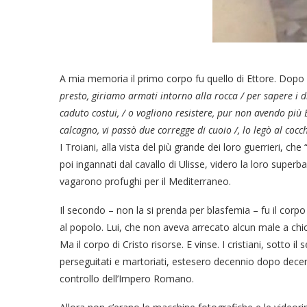
A mia memoria il primo corpo fu quello di Ettore. Dopo av
presto, giriamo armati intorno alla rocca / per sapere i di
caduto costui, / o vogliono resistere, pur non avendo più
calcagno, vi passò due corregge di cuoio /, lo legò al cocch
I Troiani, alla vista del più grande dei loro guerrieri, ch
poi ingannati dal cavallo di Ulisse, videro la loro superb
vagarono profughi per il Mediterraneo.
Il secondo – non la si prenda per blasfemia – fu il corpo 
al popolo. Lui, che non aveva arrecato alcun male a chicch
Ma il corpo di Cristo risorse. E vinse. I cristiani, sotto i
perseguitati e martoriati, estesero decennio dopo decenni
controllo dell’Impero Romano.