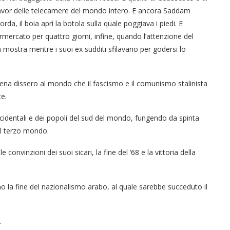
a favor delle telecamere del mondo intero. E ancora Saddam
rda, il boia aprì la botola sulla quale poggiava i piedi. E
mercato per quattro giorni, infine, quando l’attenzione del
mostra mentre i suoi ex sudditi sfilavano per godersi lo
Elena dissero al mondo che il fascismo e il comunismo stalinista
te.
cidentali e dei popoli del sud del mondo, fungendo da spinta
nel terzo mondo.
 convinzioni dei suoi sicari, la fine del ‘68 e la vittoria della
“Un’Ape tra le pagine”, prestito
Licata celebra il ruolo del suo
Licata celebra il ruolo del suo
Una barca entra nel Fiordo di
Nuova tanker in acciaio inox
“La Grazia” di Sorrentino
o la fine del nazionalismo arabo, al quale sarebbe succeduto il
presentato da Milvia Marigliano
digitale gratuito e...
Crapolla violando...
per la Navalmed
porto nello...
porto nello...
.