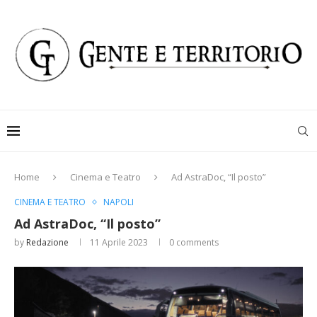
Home
Cinema e Teatro
Ad AstraDoc, “Il posto”
CINEMA E TEATRO
NAPOLI
Ad AstraDoc, “Il posto”
by
Redazione
11 Aprile 2023
0 comments