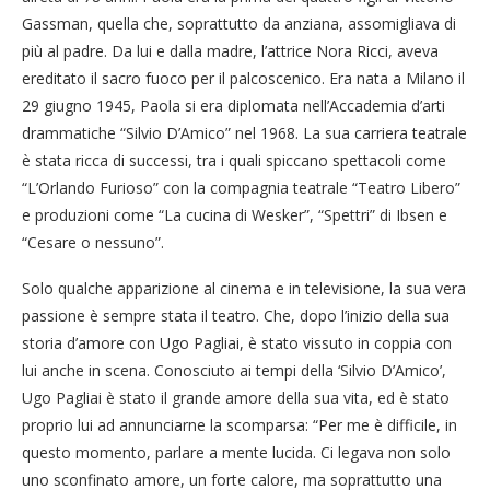
Gassman, quella che, soprattutto da anziana, assomigliava di
più al padre. Da lui e dalla madre, l’attrice Nora Ricci, aveva
ereditato il sacro fuoco per il palcoscenico. Era nata a Milano il
29 giugno 1945, Paola si era diplomata nell’Accademia d’arti
drammatiche “Silvio D’Amico” nel 1968. La sua carriera teatrale
è stata ricca di successi, tra i quali spiccano spettacoli come
“L’Orlando Furioso” con la compagnia teatrale “Teatro Libero”
e produzioni come “La cucina di Wesker”, “Spettri” di Ibsen e
“Cesare o nessuno”.
Solo qualche apparizione al cinema e in televisione, la sua vera
passione è sempre stata il teatro. Che, dopo l’inizio della sua
storia d’amore con Ugo Pagliai, è stato vissuto in coppia con
lui anche in scena. Conosciuto ai tempi della ‘Silvio D’Amico’,
Ugo Pagliai è stato il grande amore della sua vita, ed è stato
proprio lui ad annunciarne la scomparsa: “Per me è difficile, in
questo momento, parlare a mente lucida. Ci legava non solo
uno sconfinato amore, un forte calore, ma soprattutto una