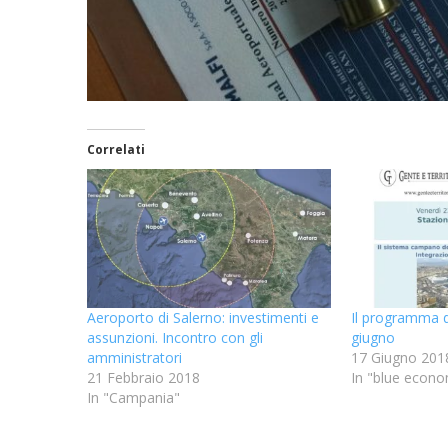
Correlati
Aeroporto di Salerno: investimenti e
Il programma 
assunzioni. Incontro con gli
giugno
amministratori
17 Giugno 201
21 Febbraio 2018
In "blue econ
In "Campania"