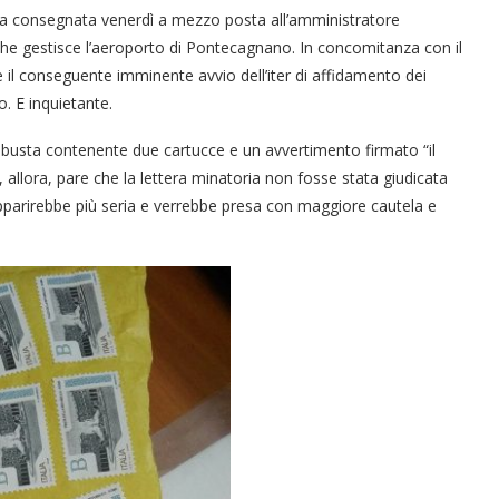
ata consegnata venerdì a mezzo posta all’amministratore
à che gestisce l’aeroporto di Pontecagnano. In concomitanza con il
e il conseguente imminente avvio dell’iter di affidamento dei
o. E inquietante.
 busta contenente due cartucce e un avvertimento firmato “il
a, allora, pare che la lettera minatoria non fosse stata giudicata
 apparirebbe più seria e verrebbe presa con maggiore cautela e