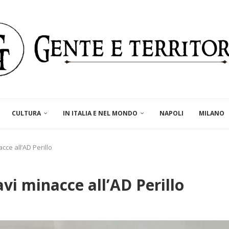
CULTURA
IN ITALIA E NEL MONDO
NAPOLI
MILANO
cce all’AD Perillo
vi minacce all’AD Perillo