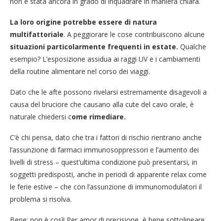
non è stata ancora in grado di inquadrare in maniera chiara.
La loro origine potrebbe essere di natura
multifattoriale
. A peggiorare le cose contribuiscono alcune
situazioni particolarmente frequenti in estate.
Qualche
esempio? L’esposizione assidua ai raggi UV e i cambiamenti
della routine alimentare nel corso dei viaggi.
Dato che le afte possono rivelarsi estremamente disagevoli a
causa del bruciore che causano alla cute del cavo orale, è
naturale chiedersi c
ome rimediare.
C’è chi pensa, dato che tra i fattori di rischio rientrano anche
l’assunzione di farmaci immunosoppressori e l’aumento dei
livelli di stress – quest’ultima condizione può presentarsi, in
soggetti predisposti, anche in periodi di apparente relax come
le ferie estive – che con l’assunzione di immunomodulatori il
problema si risolva.
Bene: non è così! Per amor di precisione, è bene sottolineare