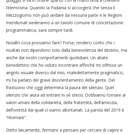
quaggiù si va in ordine sparso con la mano tesa a chiedere
l’elemosina. Quando la Padania si accorgerà che senza il
Mezzogiorno non può andare da nessuna parte e le Regioni
meridionali siederanno a un tavolo comune di concertazione
programmatica, sarà sempre tardi.
Noialtri cosa possiamo fare? Forse, renderci conto che i
risultati non dipendono solo dalla benevolenza del destino, ma
anche dai nostri comportamenti quotidiani. Un abate
benedettino che ho voluto incontrare affinché mi offrisse un
angolo visuale diverso dal mio, maledettamente pragmatico,
mi ha parlato del grave disorientamento della gente. Del
frastuono che oggi determina la paura del silenzio. Quel
silenzio che aiuta ad entrare in sé stessi. Dobbiamo tornare ai
valori umani della solidarietà, della fraternità, dell’amicizia,
dell’onestà dai quali ci siamo allontanati. La parola del 2019 è
“ritornare”.
Detto laicamente, fermarsi a pensare per cercare di capire e