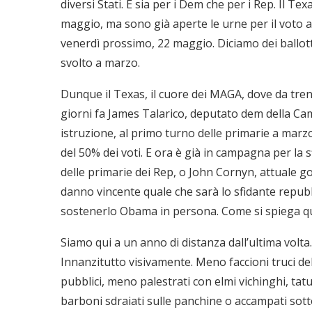
diversi Stati. E sia per i Dem che per i Rep. Il Te
maggio, ma sono già aperte le urne per il voto an
venerdì prossimo, 22 maggio. Diciamo dei ballotta
svolto a marzo.
Dunque il Texas, il cuore dei MAGA, dove da tre
giorni fa James Talarico, deputato dem della Ca
istruzione, al primo turno delle primarie a marz
del 50% dei voti. E ora è già in campagna per la s
delle primarie dei Rep, o John Cornyn, attuale g
danno vincente quale che sarà lo sfidante repubb
sostenerlo Obama in persona. Come si spiega qu
Siamo qui a un anno di distanza dall’ultima volt
Innanzitutto visivamente. Meno faccioni truci del 
pubblici, meno palestrati con elmi vichinghi, tatu
barboni sdraiati sulle panchine o accampati sotto