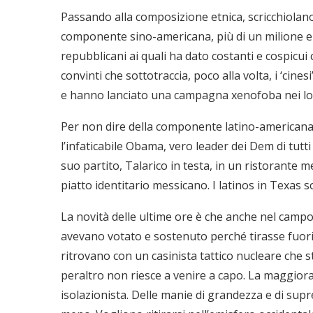
Passando alla composizione etnica, scricchiolan
componente sino-americana, più di un milione e
repubblicani ai quali ha dato costanti e cospicui
convinti che sottotraccia, poco alla volta, i ‘cin
e hanno lanciato una campagna xenofoba nei loro
Per non dire della componente latino-americana
l’infaticabile Obama, vero leader dei Dem di tutti 
suo partito, Talarico in testa, in un ristorante
piatto identitario messicano. I latinos in Texas 
La novità delle ultime ore è che anche nel ca
avevano votato e sostenuto perché tirasse fuori g
ritrovano con un casinista tattico nucleare che st
peraltro non riesce a venire a capo. La maggiora
isolazionista. Delle manie di grandezza e di sup