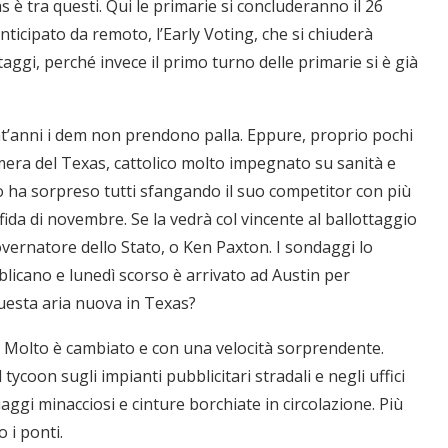
xas è tra questi. Qui le primarie si concluderanno il 26
ticipato da remoto, l’Early Voting, che si chiuderà
ggi, perché invece il primo turno delle primarie si è già
nt’anni i dem non prendono palla. Eppure, proprio pochi
mera del Texas, cattolico molto impegnato su sanità e
o ha sorpreso tutti sfangando il suo competitor con più
fida di novembre. Se la vedrà col vincente al ballottaggio
overnatore dello Stato, o Ken Paxton. I sondaggi lo
licano e lunedì scorso è arrivato ad Austin per
esta aria nuova in Texas?
a. Molto è cambiato e con una velocità sorprendente.
tycoon sugli impianti pubblicitari stradali e negli uffici
aggi minacciosi e cinture borchiate in circolazione. Più
 i ponti.