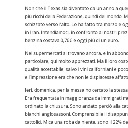
Non che il Texas sia diventato da un anno a qu
più ricchi della Federazione, quindi del mondo. M
schizzato verso l’alto. Lo ha fatto tra marzo e 
in Iran. Intendiamoci, in confronto ai nostri pre
benzina costava 0,76€ e oggi più di un euro.
Nei supermercati si trovano ancora, e in abbondan
particolare, qui molto apprezzati. Ma il loro cost
qualità accettabile, salvo i vini californiani e po
e l’impressione era che non le dispiacesse affatt
Ieri, domenica, per la messa ho cercato la stessa
Era frequentata in maggioranza da immigrati mess
ordinato la chiusura. Sono andato perciò alla c
bianchi anglosassoni. Comprensibile il disappunto 
cattolici. Mica una roba da niente, sono il 22% de