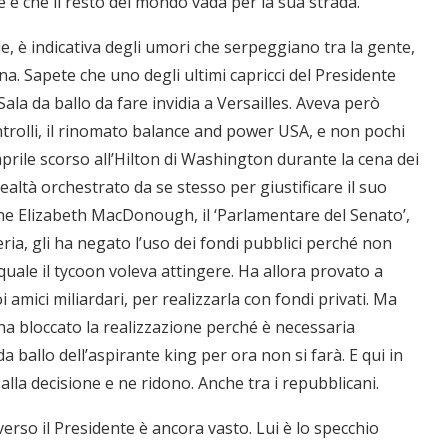
e e che il resto del mondo vada per la sua strada.
e, è indicativa degli umori che serpeggiano tra la gente,
a. Sapete che uno degli ultimi capricci del Presidente
ala da ballo da fare invidia a Versailles. Aveva però
ntrolli, il rinomato balance and power USA, e non pochi
aprile scorso all’Hilton di Washington durante la cena dei
ealtà orchestrato da se stesso per giustificare il suo
ne Elizabeth MacDonough, il ‘Parlamentare del Senato’,
eria, gli ha negato l’uso dei fondi pubblici perché non
al quale il tycoon voleva attingere. Ha allora provato a
i amici miliardari, per realizzarla con fondi privati. Ma
 ha bloccato la realizzazione perché è necessaria
 ballo dell’aspirante king per ora non si farà. E qui in
la decisione e ne ridono. Anche tra i repubblicani.
verso il Presidente è ancora vasto. Lui è lo specchio