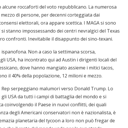
“Un’Ape tra le pagine”, prestito
“Il respiro del mare”, personale
Una barca entra nel Fiordo di
Nuova tanker in acciaio inox
“La Grazia” di Sorrentino
“La Grazia” di Sorrentino
o alcune roccaforti del voto repubblicano. La numerosa
presentato da Milvia Marigliano
presentato da Milvia Marigliano
di Terry Mangiatordi
digitale gratuito e...
Crapolla violando...
per la Navalmed
 mezzo di persone, per decenni corteggiata dai
 consensi elettorali, ora appare scettica. I MAGA si sono
esi’ si stanno impossessando dei centri nevralgici del Texas
 confronti. Inevitabile il disappunto dei sino-texani.
 ispanofona. Non a caso la settimana scorsa,
gli USA, ha incontrato qui ad Austin i dirigenti locali del
 messicano, dove hanno mangiato assieme i mitici tacos,
sono il 40% della popolazione, 12 milioni e mezzo.
mpo Rep serpeggiano malumori verso Donald Trump. Lo
li USA da tutti i campi di battaglia del mondo e si
a coinvolgendo il Paese in nuovi conflitti, dei quali
nza degli Americani conservatori non è nazionalista, è
remazia planetaria del tycoon a loro non può fregar de