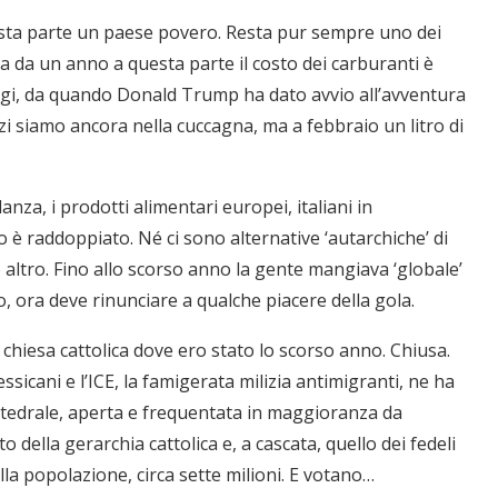
esta parte un paese povero. Resta pur sempre uno dei
a da un anno a questa parte il costo dei carburanti è
oggi, da quando Donald Trump ha dato avvio all’avventura
zzi siamo ancora nella cuccagna, ma a febbraio un litro di
za, i prodotti alimentari europei, italiani in
o è raddoppiato. Né ci sono alternative ‘autarchiche’ di
co altro. Fino allo scorso anno la gente mangiava ‘globale’
o, ora deve rinunciare a qualche piacere della gola.
 chiesa cattolica dove ero stato lo scorso anno. Chiusa.
icani e l’ICE, la famigerata milizia antimigranti, ne ha
attedrale, aperta e frequentata in maggioranza da
della gerarchia cattolica e, a cascata, quello dei fedeli
lla popolazione, circa sette milioni. E votano…