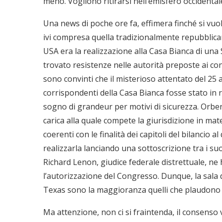
meno. Vogliono ritirarsi nell’emisfero occidental
Una news di poche ore fa, effimera finché si vuol
ivi compresa quella tradizionalmente repubblican
USA era la realizzazione alla Casa Bianca di una S
trovato resistenze nelle autorità preposte ai co
sono convinti che il misterioso attentato del 25 
corrispondenti della Casa Bianca fosse stato in r
sogno di grandeur per motivi di sicurezza. Orbe
carica alla quale compete la giurisdizione in mat
coerenti con le finalità dei capitoli del bilancio 
realizzarla lanciando una sottoscrizione tra i suo
Richard Lenon, giudice federale distrettuale, ne
l’autorizzazione del Congresso. Dunque, la sala da
Texas sono la maggioranza quelli che plaudono al
Ma attenzione, non ci si fraintenda, il consenso 