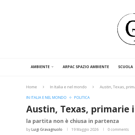
AMBIENTE
ARPAC SPAZIO AMBIENTE
SCUOLA
Home
In Italia e nel mondo
Austin, Texas, prim
IN ITALIA E NEL MONDO
POLITICA
Austin, Texas, primarie 
la partita non è chiusa in partenza
by
Luigi Gravagnuolo
19 Maggio 2026
0 comments