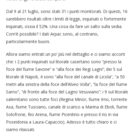
Dal 9 al 21 luglio, sono stati 31 i punti monitorati. Di questi, 16
sarebbero risultati oltre i limiti di legge, inquinati o fortemente
inquinati, ossia il 52%. Una cosa da fare un salto sulla sedia.
Com’è possibile? I dati Arpac sono, al contrario,
particolarmente buoni.
Allora siamo entrati un po’ più nel dettaglio e ci siamo accorti
che: i 2 punti inquinati sul litorale casertano sono “presso la
foce del fiume Savone” e “alla foce dei Regi Lagni”; dei 5 sul
litorale di Napoli, 4 sono “alla foce del canale di Licola”, “a 50
metri alla sinistra della foce dell’Alveo Volla”, “la foce del fiume
Sarno”, “di fronte alla foce del Lagno Vesuviano”; i 9 sul litorale
salernitano sono tutte foci (Regina Minor, fiume Irno, torrente
Asa, fiume Tusciano, canale di scarico a Marina di Eboli, fiume
Solofrone, Rio Arena, fiume Picentino e presso il rio in via
Poseidonia a Laura-Capaccio). Adesso è tutto chiaro e ci
siamo rilassati.