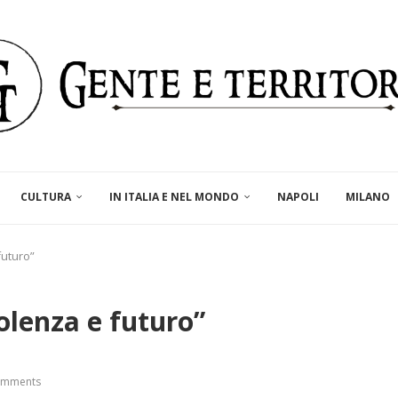
CULTURA
IN ITALIA E NEL MONDO
NAPOLI
MILANO
futuro”
olenza e futuro”
omments