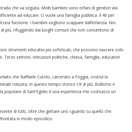
“Un’Ape tra le pagine”, prestito
“Il respiro del mare”, personale
Una barca entra nel Fiordo di
Nuova tanker in acciaio inox
“La Grazia” di Sorrentino
“La Grazia” di Sorrentino
presentato da Milvia Marigliano
presentato da Milvia Marigliano
di Terry Mangiatordi
digitale gratuito e...
Crapolla violando...
per la Navalmed
ada che va seguita. Molti bambini sono orfani di genitori vivi.
fficiente ad educare. Ci vuole una famiglia pubblica. Il 40 per
alcuna funzione. I bambini vogliono scappare dall’infanzia. Noi
 di più, rifuggendo dai luoghi comuni che non consentono di
no strumenti educativi più sofisticati, che possono nascere solo
. Terzo settore, istituzioni politiche, chiesa, famiglie, educatori
rdato che Raffaele Cutolo, carcerato a Foggia, costruì la
inale robusta. In questo tempo storico c’è di più. Bullismo e
uola popolare di Sant’Egidio è una esperienza che costruisce un
esente di tutti, oltre che gettare uno sguardo su quello che
ffrontata in modo episodico.