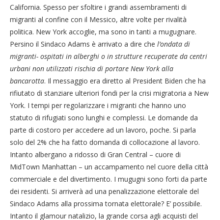
California. Spesso per sfoltire i grandi assembramenti di
migranti al confine con il Messico, altre volte per rivalità
politica. New York accoglie, ma sono in tanti a mugugnare.
Persino il Sindaco Adams è arrivato a dire che
l’ondata di
migranti- ospitati in alberghi o in strutture recuperate da centri
urbani non utilizzati rischia di portare New York alla
bancarotta
. Il messaggio era diretto al President Biden che ha
rifiutato di stanziare ulteriori fondi per la crisi migratoria a New
York. I tempi per regolarizzare i migranti che hanno uno
statuto di rifugiati sono lunghi e complessi. Le domande da
parte di costoro per accedere ad un lavoro, poche. Si parla
solo del 2% che ha fatto domanda di collocazione al lavoro.
Intanto albergano a ridosso di Gran Central – cuore di
MidTown Manhattan – un accampamento nel cuore della città
commerciale e del divertimento. I mugugni sono forti da parte
dei residenti. Si arriverà ad una penalizzazione elettorale del
Sindaco Adams alla prossima tornata elettorale? E’ possibile.
Intanto il glamour natalizio, la grande corsa agli acquisti del