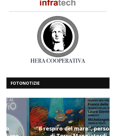
FOTONOTIZIE
“Il respiro del mare”, personale
di Terry Mangiatordi