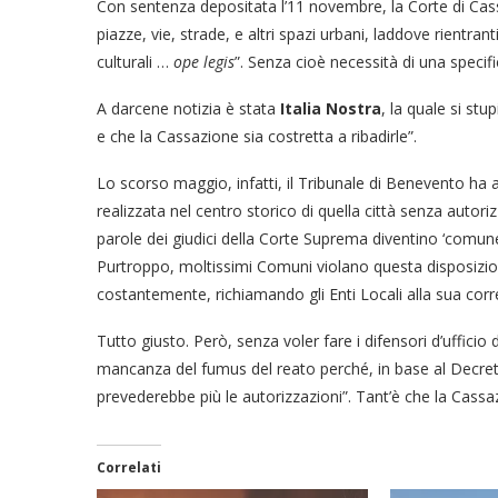
Con sentenza depositata l’11 novembre, la Corte di Cassaz
piazze, vie, strade, e altri spazi urbani, laddove rientran
culturali …
ope legis
”. Senza cioè necessità di una specifi
A darcene notizia è stata
Italia Nostra
, la quale si st
e che la Cassazione sia costretta a ribadirle”.
Lo scorso maggio, infatti, il Tribunale di Benevento ha 
realizzata nel centro storico di quella città senza autori
parole dei giudici della Corte Suprema diventino ‘comune 
Purtroppo, moltissimi Comuni violano questa disposizion
costantemente, richiamando gli Enti Locali alla sua corr
Tutto giusto. Però, senza voler fare i difensori d’ufficio
mancanza del fumus del reato perché, in base al Decreto
prevederebbe più le autorizzazioni”. Tant’è che la Cass
Correlati