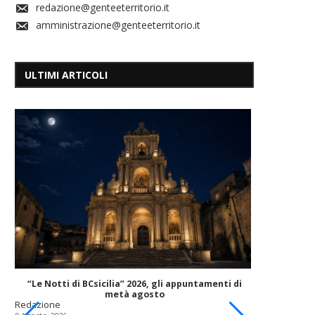
redazione@genteeterritorio.it
amministrazione@genteeterritorio.it
ULTIMI ARTICOLI
Nuovi se
“Le Notti di BCsicilia” 2026, gli appuntamenti di
metà agosto
Redazione
Redazione
9 Agosto 202