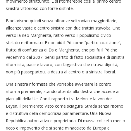
movimento strutturato. E si ritornerebbe così al primo centro
sinistra vittorioso con forze distinte.
Bipolarismo quindi senza oltranze veltronian-maggioritarie,
alleanze vaste e centro sinistra con due trattini stavolta. Uno
verso la neo Margherita, l’altro verso il populismo civico
stellato e riformato. E non più il Pd come “partito coalizione”,
frutto di confluenza di Ds e Margherita, che poi fu il Pd che
vedemmo dal 2007, bensì partito di fatto socialista e di sinistra
riformista, pace e lavoro, con l’aggettivo che ritrova dignità,
non più passepartout a destra al centro o a sinistra liberal.
Una sinistra riformista che vorrebbe avversare la contro
riforma premierale, stando attenta alla destra che accede ai
piani alti della Ue. Con il rapporto tra Meloni e la von der
Leyen. Il premierato visto come sciagura. Strada senza ritorno
e distruttiva della democrazia parlamentare. Una Nuova
Repubblica autoritativa e proprietaria. Di massa col ceto medio
ricco e impoverito che si sente minacciato da Europa e