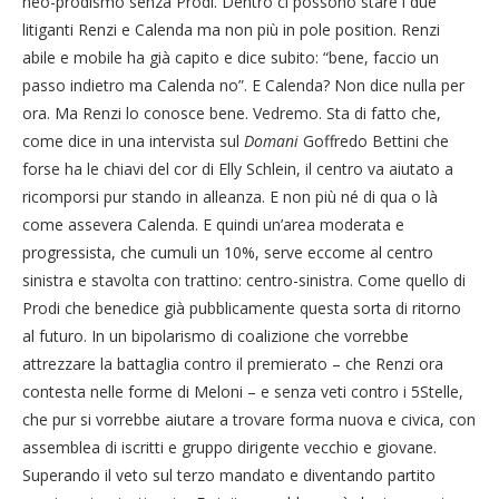
neo-prodismo senza Prodi. Dentro ci possono stare i due
litiganti Renzi e Calenda ma non più in pole position. Renzi
abile e mobile ha già capito e dice subito: “bene, faccio un
passo indietro ma Calenda no”. E Calenda? Non dice nulla per
ora. Ma Renzi lo conosce bene. Vedremo. Sta di fatto che,
come dice in una intervista sul
Domani
Goffredo Bettini che
forse ha le chiavi del cor di Elly Schlein, il centro va aiutato a
ricomporsi pur stando in alleanza. E non più né di qua o là
come assevera Calenda. E quindi un’area moderata e
progressista, che cumuli un 10%, serve eccome al centro
sinistra e stavolta con trattino: centro-sinistra. Come quello di
Prodi che benedice già pubblicamente questa sorta di ritorno
al futuro. In un bipolarismo di coalizione che vorrebbe
attrezzare la battaglia contro il premierato – che Renzi ora
contesta nelle forme di Meloni – e senza veti contro i 5Stelle,
che pur si vorrebbe aiutare a trovare forma nuova e civica, con
assemblea di iscritti e gruppo dirigente vecchio e giovane.
Superando il veto sul terzo mandato e diventando partito