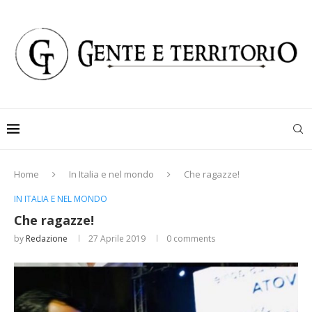
Home
In Italia e nel mondo
Che ragazze!
IN ITALIA E NEL MONDO
Che ragazze!
by
Redazione
27 Aprile 2019
0 comments