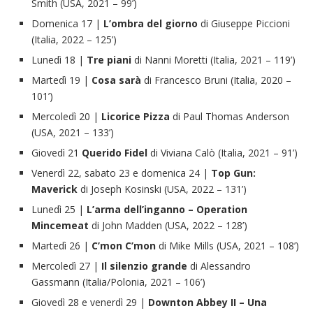
Smith (USA, 2021 – 99’)
Domenica 17 |
L’ombra del giorno
di Giuseppe Piccioni
(Italia, 2022 – 125’)
Lunedì 18 |
Tre piani
di Nanni Moretti (Italia, 2021 – 119’)
Martedì 19 |
Cosa sarà
di Francesco Bruni (Italia, 2020 –
101’)
Mercoledì 20 |
Licorice Pizza
di Paul Thomas Anderson
(USA, 2021 – 133’)
Giovedì 21
Querido Fidel
di Viviana Calò (Italia, 2021 – 91’)
Venerdì 22, sabato 23 e domenica 24 |
Top Gun:
Maverick
di Joseph Kosinski (USA, 2022 – 131’)
Lunedì 25 |
L’arma dell’inganno – Operation
Mincemeat
di John Madden (USA, 2022 – 128’)
Martedì 26 |
C’mon C’mon
di Mike Mills (USA, 2021 – 108’)
Mercoledì 27 |
Il silenzio grande
di Alessandro
Gassmann (Italia/Polonia, 2021 – 106’)
Giovedì 28 e venerdì 29 |
Downton Abbey II – Una