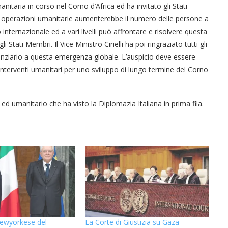
manitaria in corso nel Corno d’Africa ed ha invitato gli Stati
 operazioni umanitarie aumenterebbe il numero delle persone a
internazionale ed a vari livelli può affrontare e risolvere questa
i Stati Membri. Il Vice Ministro Cirielli ha poi ringraziato tutti gli
anziario a questa emergenza globale. L’auspicio deve essere
 interventi umanitari per uno sviluppo di lungo termine del Corno
 umanitario che ha visto la Diplomazia Italiana in prima fila.
“Un’Ape tra le pagine”, prestito
“Il respiro del mare”, personale
Una barca entra nel Fiordo di
Nuova tanker in acciaio inox
“La Grazia” di Sorrentino
“La Grazia” di Sorrentino
presentato da Milvia Marigliano
presentato da Milvia Marigliano
di Terry Mangiatordi
digitale gratuito e...
Crapolla violando...
per la Navalmed
newyorkese del
La Corte di Giustizia su Gaza