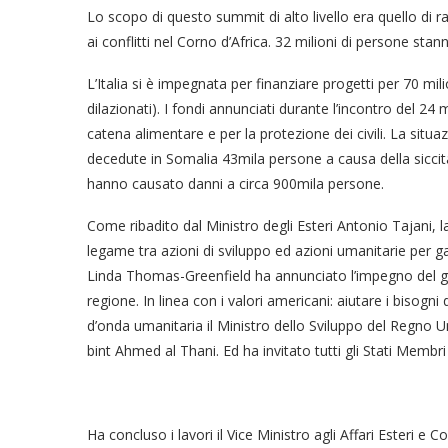
Lo scopo di questo summit di alto livello era quello di racc
ai conflitti nel Corno d’Africa. 32 milioni di persone st
L’Italia si è impegnata per finanziare progetti per 70 mili
dilazionati). I fondi annunciati durante l’incontro del 24
catena alimentare e per la protezione dei civili. La situ
decedute in Somalia 43mila persone a causa della siccità,
hanno causato danni a circa 900mila persone.
Come ribadito dal Ministro degli Esteri Antonio Tajani,
legame tra azioni di sviluppo ed azioni umanitarie per g
Linda Thomas-Greenfield ha annunciato l’impegno del gov
regione. In linea con i valori americani: aiutare i bisogn
d’onda umanitaria il Ministro dello Sviluppo del Regno U
bint Ahmed al Thani. Ed ha invitato tutti gli Stati Mem
Ha concluso i lavori il Vice Ministro agli Affari Esteri e