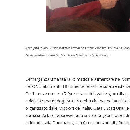
Nella foto in alto il Vice Ministro Edmondo Cirielli. Alla sua sinistra l’Am
l’Ambasciatore Guariglia, Segretario Generale della Farnesina.
L’emergenza umanitaria, climatica e alimentare nel Corn
dell’ONU altrimenti difficilmente possibile su altre istan
Conferenze numero 7 (gremita di delegati e giornalisti)
e dei diplomatici degli Stati Membri che hanno lanciato l’
organizzato dalle Missioni dell’Italia, Qatar, Stati Uniti
Somalia. Ai loro rappresentanti si sono aggiunti quelli 
all’Irlanda, alla Danimarca, alla Cina e persino alla Russia