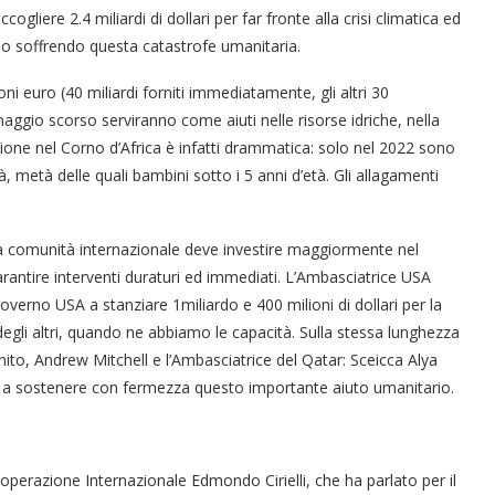
ogliere 2.4 miliardi di dollari per far fronte alla crisi climatica ed
anno soffrendo questa catastrofe umanitaria.
oni euro (40 miliardi forniti immediatamente, gli altri 30
 maggio scorso serviranno come aiuti nelle risorse idriche, nella
azione nel Corno d’Africa è infatti drammatica: solo nel 2022 sono
 metà delle quali bambini sotto i 5 anni d’età. Gli allagamenti
 la comunità internazionale deve investire maggiormente nel
arantire interventi duraturi ed immediati. L’Ambasciatrice USA
erno USA a stanziare 1miliardo e 400 milioni di dollari per la
i degli altri, quando ne abbiamo le capacità. Sulla stessa lunghezza
nito, Andrew Mitchell e l’Ambasciatrice del Qatar: Sceicca Alya
bri a sostenere con fermezza questo importante aiuto umanitario.
 Cooperazione Internazionale Edmondo Cirielli, che ha parlato per il