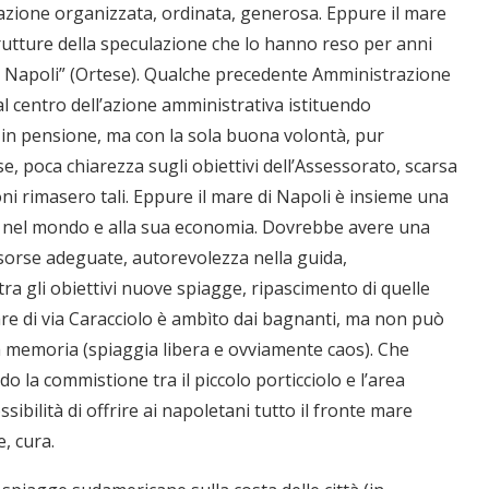
azione organizzata, ordinata, generosa. Eppure il mare
brutture della speculazione che lo hanno reso per anni
a Napoli” (Ortese). Qualche precedente Amministrazione
al centro dell’azione amministrativa istituendo
in pensione, ma con la sola buona volontà, pur
, poca chiarezza sugli obiettivi dell’Assessorato, scarsa
ni rimasero tali. Eppure il mare di Napoli è insieme una
ttà nel mondo e alla sua economia. Dovrebbe avere una
isorse adeguate, autorevolezza nella guida,
tra gli obiettivi nuove spiagge, ripascimento di quelle
mare di via Caracciolo è ambìto dai bagnanti, ma non può
ca memoria (spiaggia libera e ovviamente caos). Che
do la commistione tra il piccolo porticciolo e l’area
sibilità di offrire ai napoletani tutto il fronte mare
, cura.