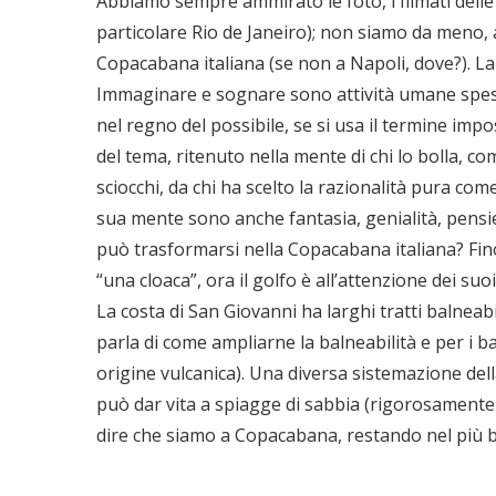
Abbiamo sempre ammirato le foto, i filmati delle 
particolare Rio de Janeiro); non siamo da meno, a
Copacabana italiana (se non a Napoli, dove?). La
Immaginare e sognare sono attività umane spesso
nel regno del possibile, se si usa il termine imp
del tema, ritenuto nella mente di chi lo bolla, c
sciocchi, da chi ha scelto la razionalità pura co
sua mente sono anche fantasia, genialità, pensi
può trasformarsi nella Copacabana italiana? Fino
“una cloaca”, ora il golfo è all’attenzione dei suoi
La costa di San Giovanni ha larghi tratti balneabi
parla di come ampliarne la balneabilità e per i b
origine vulcanica). Una diversa sistemazione dell
può dar vita a spiagge di sabbia (rigorosamente 
dire che siamo a Copacabana, restando nel più b