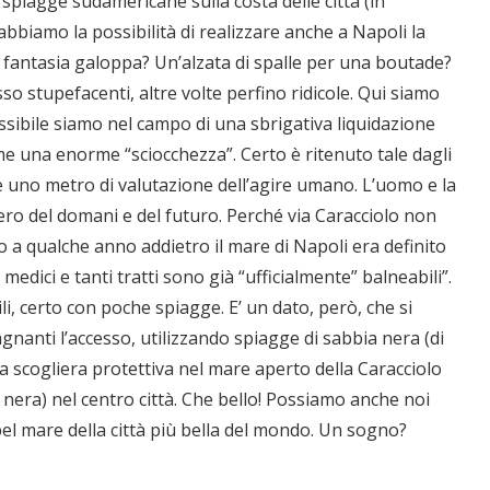
spiagge sudamericane sulla costa delle città (in
bbiamo la possibilità di realizzare anche a Napoli la
 fantasia galoppa? Un’alzata di spalle per una boutade?
 stupefacenti, altre volte perfino ridicole. Qui siamo
ossibile siamo nel campo di una sbrigativa liquidazione
ome una enorme “sciocchezza”. Certo è ritenuto tale dagli
me uno metro di valutazione dell’agire umano. L’uomo e la
ero del domani e del futuro. Perché via Caracciolo non
 a qualche anno addietro il mare di Napoli era definito
 medici e tanti tratti sono già “ufficialmente” balneabili”.
li, certo con poche spiagge. E’ un dato, però, che si
agnanti l’accesso, utilizzando spiagge di sabbia nera (di
a scogliera protettiva nel mare aperto della Caracciolo
nera) nel centro città. Che bello! Possiamo anche noi
el mare della città più bella del mondo. Un sogno?