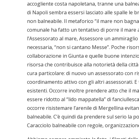
accogliente costa napoletana, tranne una balne
di Napoli sembra essersi lasciato alle spalle le 
non balneabile. Il metaforico “il mare non bagn
comunale ha fatto un tentativo di porre il mare 
l’Assessorato al mare, Assessore un ammiraglio 
necessaria, “non si cantano Messe”. Poche risorse
collaborazione in Giunta e quelle buone intenzio
risorsa che contribuisce alla notorietà della ci
cura particolare: di nuovo un assessorato con r
coordinamento attivo con gli altri assessorati. E 
esistenti. Occorre inoltre prendere atto che il 
essere ridotto al “lido mappatella” di fanciulles
occorre risistemare l’arenile di Mergellina evitan
balneabile. C’è quindi da prendere sul serio la pos
Caracciolo balneabile con regole, organizzazione