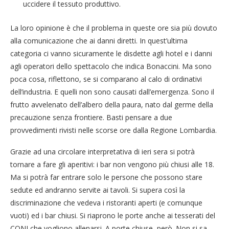
uccidere il tessuto produttivo.
La loro opinione è che il problema in queste ore sia più dovuto
alla comunicazione che ai danni diretti. In quest’ultima
categoria ci vanno sicuramente le disdette agli hotel e i danni
agli operatori dello spettacolo che indica Bonaccini. Ma sono
poca cosa, riflettono, se si comparano al calo di ordinativi
dell’industria. E quelli non sono causati dall’emergenza. Sono il
frutto avvelenato dell’albero della paura, nato dal germe della
precauzione senza frontiere. Basti pensare a due
provvedimenti rivisti nelle scorse ore dalla Regione Lombardia.
Grazie ad una circolare interpretativa di ieri sera si potrà
tornare a fare gli aperitivi: i bar non vengono più chiusi alle 18.
Ma si potrà far entrare solo le persone che possono stare
sedute ed andranno servite ai tavoli. Si supera così la
discriminazione che vedeva i ristoranti aperti (e comunque
vuoti) ed i bar chiusi. Si riaprono le porte anche ai tesserati del
CONI che vogliono allenarsi. A porte chiuse, però. Non si sa