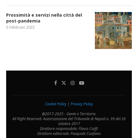
Prossimità e servizi nella città del
post-pandemia
5 Febbraio 2022
Cookie Policy
|
Privacy Policy
@2017-2025 - Gente e Territorio.
All Right Reserved. Autorizzazione del Tribunale di Napoli n. 39 del 26
ottobre 2017
Direttore responsabile: Flavio Cioffi
Direttore editoriale: Pasquale Cuofano