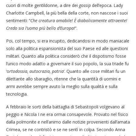
cuori di molte gentildonne, a dire dei
gossip
dell’epoca. Lady
Charlotte Campbell, la più bella della corte, non nascose i suoi
sentimenti: “
Che creatura amabile! È diabolicamente attraente!
Credo sia l’uomo più bello d’Europa!
”.
Poi, col tempo, si era incupito, dedicandosi in modo maniacale
solo alla politica espansionista del suo Paese ed alle questioni
militari. Quanto alla politica considerò che il dispotismo fosse
l’unico modo adatto a governare il suo popolo, la sua triade fu
‘o
rtodossia, autocrazia, patria
’. Quanto alle cose militari fu un
dilettante allo sbaraglio, ritenne che la quantità di uomini e
armi avrebbe sempre avuto la meglio sulla qualità e sulla
tecnologia.
A febbraio le sorti della battaglia di Sebastopoli volgevano al
peggio e Nicola I ne era ormai consapevole. Provato nel fisico
dalla polmonite e nell’animo dalle notizie provenienti dall’amata
Crimea, se ne contristò e se ne sentì in colpa. Secondo Anna