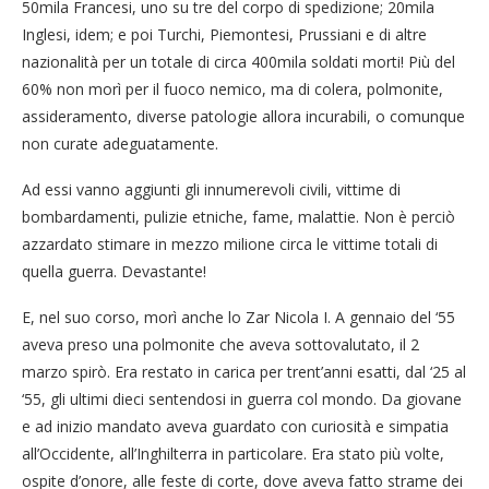
50mila Francesi, uno su tre del corpo di spedizione; 20mila
Inglesi, idem; e poi Turchi, Piemontesi, Prussiani e di altre
nazionalità per un totale di circa 400mila soldati morti! Più del
60% non morì per il fuoco nemico, ma di colera, polmonite,
assideramento, diverse patologie allora incurabili, o comunque
non curate adeguatamente.
Ad essi vanno aggiunti gli innumerevoli civili, vittime di
bombardamenti, pulizie etniche, fame, malattie. Non è perciò
azzardato stimare in mezzo milione circa le vittime totali di
quella guerra. Devastante!
E, nel suo corso, morì anche lo Zar Nicola I. A gennaio del ‘55
aveva preso una polmonite che aveva sottovalutato, il 2
marzo spirò. Era restato in carica per trent’anni esatti, dal ‘25 al
‘55, gli ultimi dieci sentendosi in guerra col mondo. Da giovane
e ad inizio mandato aveva guardato con curiosità e simpatia
all’Occidente, all’Inghilterra in particolare. Era stato più volte,
ospite d’onore, alle feste di corte, dove aveva fatto strame dei