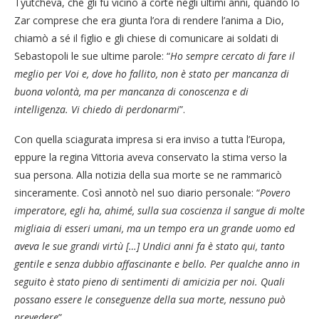
Tyutcheva, che gli fu vicino a corte negli ultimi anni, quando lo
Zar comprese che era giunta l’ora di rendere l’anima a Dio,
chiamò a sé il figlio e gli chiese di comunicare ai soldati di
Sebastopoli le sue ultime parole: “
Ho sempre cercato di fare il
meglio per Voi e, dove ho fallito, non è stato per mancanza di
buona volontà, ma per mancanza di conoscenza e di
intelligenza. Vi chiedo di perdonarmi
”.
Con quella sciagurata impresa si era inviso a tutta l’Europa,
eppure la regina Vittoria aveva conservato la stima verso la
sua persona. Alla notizia della sua morte se ne rammaricò
sinceramente. Così annotò nel suo diario personale: “
Povero
imperatore, egli ha, ahimé, sulla sua coscienza il sangue di molte
migliaia di esseri umani, ma un tempo era un grande uomo ed
aveva le sue grandi virtù […] Undici anni fa è stato qui, tanto
gentile e senza dubbio affascinante e bello. Per qualche anno in
seguito è stato pieno di sentimenti di amicizia per noi. Quali
possano essere le conseguenze della sua morte, nessuno può
prevedere
”.