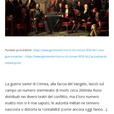
Puntate precedenti:
https://www.genteeterritorio.it/crimea-1853-56-1-una-
guerra-santa/
–
https://www.genteeterritorio.it/crimea-1853-56-2-la-caduta-di-
sebastopoli/
La guerra ‘
santa’
di Crimea, alla faccia del Vangelo, lasciò sul
campo un numero sterminato di morti: circa 260mila Russi
distribuiti nei diversi teatri del conflitto, ma il loro numero
esatto non si è mai saputo, le autorità militari ne tennero
nascosta o distorta la ‘contabilità’ (come ancora oggi fanno…);