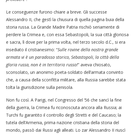
Le conseguenze furono chiare a breve. Gli successe
Alessandro II, che gestì la chiusura di quella pagina buia della
storia russa. La Grande Madre Patria rischiò seriamente di
perdere la Crimea e, con essa Sebastopoli, la sua città gloriosa
e sacra, lì dove per la prima volta, nel terzo secolo d.C., si era
insediato il cristianesimo: “
Sulle rovine della nostra grande
armata vi è un paradosso storico, Sebastopoli, la città della
gloria russa, non è in territorio russo!
” aveva chiosato,
sconsolato, un anonimo poeta-soldato dell’armata convinto
che, a causa della sconfitta militare, alla Russia sarebbe stata
tolta la giurisdizione sulla penisola.
Non fu così. A Parigi, nel Congresso del ‘56 che sancì la fine
della guerra, la Crimea fu riconosciuta ancora alla Russia; ai
Turchi fu garantito il controllo degli Stretti e del Caucaso; la
tutela dell’Armenia, prima nazione cristiana della storia del
mondo, passò dai Russi agli alleati. Lo zar Alessandro II riuscì