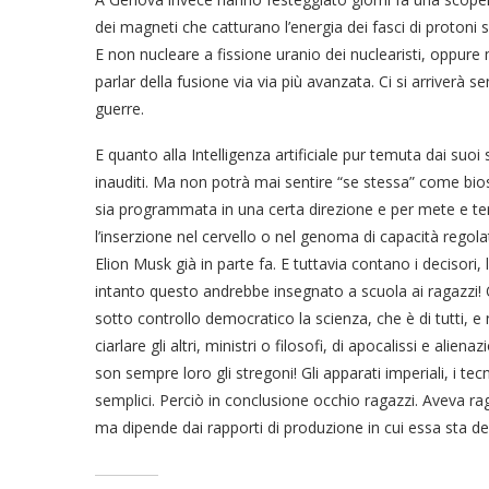
dei magneti che catturano l’energia dei fasci di protoni se
E non nucleare a fissione uranio dei nuclearisti, oppure
parlar della fusione via via più avanzata. Ci si arriverà se
guerre.
E quanto alla Intelligenza artificiale pur temuta dai suoi
inauditi. Ma non potrà mai sentire “se stessa” come bios
sia programmata in una certa direzione e per mete e te
l’inserzione nel cervello o nel genoma di capacità regol
Elion Musk già in parte fa. E tuttavia contano i decisori
intanto questo andrebbe insegnato a scuola ai ragazzi! O
sotto controllo democratico la scienza, che è di tutti, e 
ciarlare gli altri, ministri o filosofi, di apocalissi e ali
son sempre loro gli stregoni! Gli apparati imperiali, i te
semplici. Perciò in conclusione occhio ragazzi. Aveva ragi
ma dipende dai rapporti di produzione in cui essa sta de