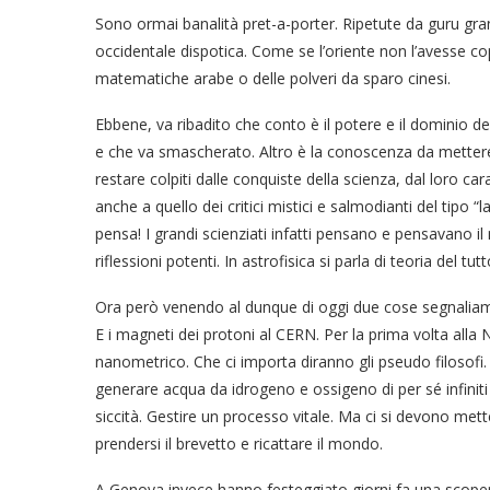
Sono ormai banalità pret-a-porter. Ripetute da guru grand
occidentale dispotica. Come se l’oriente non l’avesse co
matematiche arabe o delle polveri da sparo cinesi.
Ebbene, va ribadito che conto è il potere e il dominio de
e che va smascherato. Altro è la conoscenza da mettere a
restare colpiti dalle conquiste della scienza, dal loro cara
anche a quello dei critici mistici e salmodianti del tipo
pensa! I grandi scienziati infatti pensano e pensavano i
riflessioni potenti. In astrofisica si parla di teoria del tut
Ora però venendo al dunque di oggi due cose segnaliam
E i magneti dei protoni al CERN. Per la prima volta alla
nanometrico. Che ci importa diranno gli pseudo filosofi.
generare acqua da idrogeno e ossigeno di per sé infiniti 
siccità. Gestire un processo vitale. Ma ci si devono mette
prendersi il brevetto e ricattare il mondo.
A Genova invece hanno festeggiato giorni fa una scoper