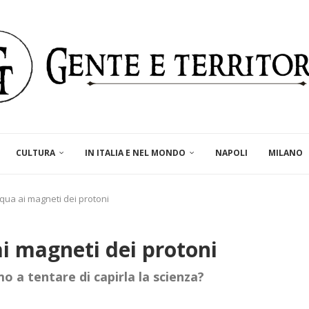
CULTURA
IN ITALIA E NEL MONDO
NAPOLI
MILANO
qua ai magneti dei protoni
i magneti dei protoni
o a tentare di capirla la scienza?