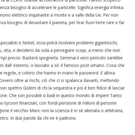
nza bisogno di accelerare le particelle. Significa energia infinita.
 mono elettrico inquinante a monte e a valle della Ue. Per non
nza bisogno di devastare il pianeta, per tirar fuori terre rare e far
 specialisti e Nobel, essa potrà risolvere problemi giganteschi,
, vita, e decidersi da sola a perseguire scopi, a meno che non
mpi precisi. Basterà spegnerla. Semmai il vero pericolo sarebbe
ate dall’ esterno, o lasciate a sé: il famoso post umano. Cosa che
, le regole, e coloro che hanno in mano le password. E allora
vvero oltre ai rischi, ciò che ci si spalanca davanti, mettendo
non spettro Golem di chi la sequestra e poi è ben felice di lasciar
enazione. Che son possibili si badi in questo mondo di Imperi! Tanto
cno tycoon finanziari, con fondi pensione di milioni di persone
one il vecchio Marx: non la scienza è in sé alienata o arbitraria,
ntro. In due parole da chi ne è padrone.