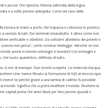
i e piccoli. Che ripetono l’eterna salmodia della logica
piata e a volte persino anticipata. Come nel caso delle
lla tecnica in mano a pochi, che trapassa e colonizza lo psichico,
 servizio di tutti. Dei dominati innanzitutto. E allora come non
ttere verificabile e obiettivo. Da sottrarre all’arbitrio dei potenti e
 “la scienza non pensa”, come scriveva Heidegger. Altroché se non
l mondo anche in termini ontologici e teoretici! Con immagini e
to. Del vuoto quantistico, dell’inizio di tutto.
o. A mo’ di esempio. Due recenti scoperte. La molecola d’acqua.
 Northern Univ. hanno filmato la formazione di H20 al microscopio
 E invece no perché grazie a una lamina di cadmio fu possibile
al mondo. Significa che si potrà innaffiare il mondo. Risolvere la
re capitali prima che arrivi Musk per farci piscine spaziali o
ta al CERN. Grande acceleratore di particelle. Hanno scoperto