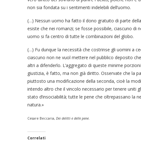
non sia fondata su i sentimenti indelebili dell’uomo.
(…) Nessun uomo ha fatto il dono gratuito di parte della
esiste che nei romanzi; se fosse possibile, ciascuno di no
uomo si fa centro di tutte le combinazioni del globo.
(…) Fu dunque la necessità che costrinse gli uomini a ced
ciascuno non ne vuol mettere nel pubblico deposito che l
altri a difenderlo. L’aggregato di queste minime porzioni p
giustizia, è fatto, ma non già diritto. Osservate che la p
piuttosto una modificazione della seconda, cioè la modif
intendo altro che il vincolo necessario per tenere uniti gl
stato d’insociabilità; tutte le pene che oltrepassano la 
natura.»
Cesare Beccaria,
Dei delitti e delle pene
.
Correlati