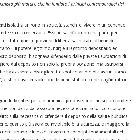
lluminista più maturo che ha fondato i principi contemporanei del
ti isolati si unirono in società, stanchi di vivere in un continuo
incertezza di conservarla. Essi ne sacrificarono una parte per
 di tutte queste porzioni di libertà sacrificate al bene di
ano (=il potere legittimo, ndr) è il legittimo depositario ed
sto deposito, bisognava difenderlo dalle private usurpazioni di
gliere dal deposito non solo la propria porzione, ma usurparsi
i che bastassero a distogliere il dispotico animo di ciascun uomo
uesti motivi sensibili sono le pene stabilite contro agl’infrattori
l grande Montesquieu, è tirannica; proposizione che si può rendere
che non derivi dall’assoluta necessità è tirannico. Ecco dunque
litti: sulla necessità di difendere il deposito della salute pubblica
pene, quanto più sacra ed inviolabile è la sicurezza, e maggiore la
il cuore umano e in esso troveremo i principii fondamentali del
 da sperarsi alcun vantaggio durevole dalla politica morale se ella