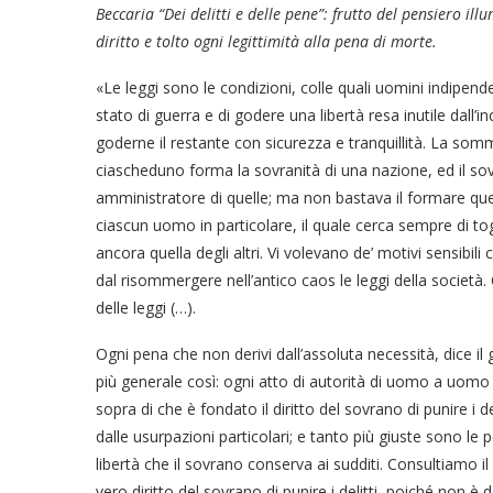
Beccaria “Dei delitti e delle pene”: frutto del pensiero i
diritto e tolto ogni legittimità alla pena di morte.
«Le leggi sono le condizioni, colle quali uomini indipenden
stato di guerra e di godere una libertà resa inutile dall’
goderne il restante con sicurezza e tranquillità. La somma
ciascheduno forma la sovranità di una nazione, ed il sovr
amministratore di quelle; ma non bastava il formare que
ciascun uomo in particolare, il quale cerca sempre di to
ancora quella degli altri. Vi volevano de’ motivi sensibil
dal risommergere nell’antico caos le leggi della società. Q
delle leggi (…).
Ogni pena che non derivi dall’assoluta necessità, dice i
più generale così: ogni atto di autorità di uomo a uomo 
sopra di che è fondato il diritto del sovrano di punire i de
dalle usurpazioni particolari; e tanto più giuste sono le 
libertà che il sovrano conserva ai sudditi. Consultiamo 
vero diritto del sovrano di punire i delitti, poiché non è