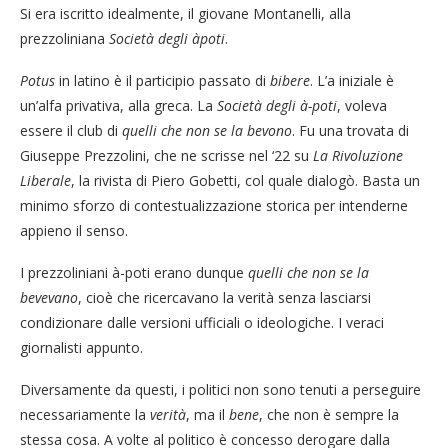
Si era iscritto idealmente, il giovane Montanelli, alla
prezzoliniana
Società degli àpoti
.
Potus
in latino è il participio passato di
bibere
. L’a iniziale è
un’alfa privativa, alla greca. La
Società degli à-poti
, voleva
essere il club di
quelli che non se la bevono
. Fu una trovata di
Giuseppe Prezzolini, che ne scrisse nel ‘22 su
La Rivoluzione
Liberale
, la rivista di Piero Gobetti, col quale dialogò. Basta un
minimo sforzo di contestualizzazione storica per intenderne
appieno il senso.
I prezzoliniani à-poti erano dunque
quelli che non se la
bevevano
, cioè che ricercavano la verità senza lasciarsi
condizionare dalle versioni ufficiali o ideologiche. I veraci
giornalisti appunto.
Diversamente da questi, i politici non sono tenuti a perseguire
necessariamente la
verità
, ma il
bene
, che non è sempre la
stessa cosa. A volte al politico è concesso derogare dalla