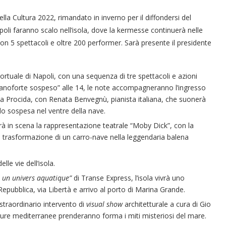
della Cultura 2022, rimandato in inverno per il diffondersi del
poli faranno scalo nell’isola, dove la kermesse continuerà nelle
 con 5 spettacoli e oltre 200 performer. Sarà presente il presidente
portuale di Napoli, con una sequenza di tre spettacoli e azioni
pianoforte sospeso” alle 14, le note accompagneranno l’ingresso
li a Procida, con Renata Benvegnù, pianista italiana, che suonerà
do sospesa nel ventre della nave.
rà in scena la rappresentazione teatrale “Moby Dick”, con la
la trasformazione di un carro-nave nella leggendaria balena
le vie dell’isola.
 un univers aquatique”
di Transe Express, l’isola vivrà uno
epubblica, via Libertà e arrivo al porto di Marina Grande.
 straordinario intervento di
visual show
architetturale a cura di Gio
etture mediterranee prenderanno forma i miti misteriosi del mare.