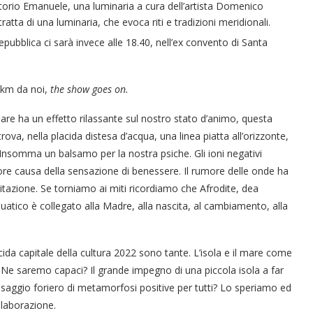
ittorio Emanuele, una luminaria a cura dell’artista Domenico
ratta di una luminaria, che evoca riti e tradizioni meridionali.
epubblica ci sarà invece alle 18.40, nell’ex convento di Santa
 km da noi,
the show goes on.
 mare ha un effetto rilassante sul nostro stato d’animo, questa
trova, nella placida distesa d’acqua, una linea piatta all’orizzonte,
 Insomma un balsamo per la nostra psiche. Gli ioni negativi
re causa della sensazione di benessere. Il rumore delle onde ha
itazione. Se torniamo ai miti ricordiamo che Afrodite, dea
atico è collegato alla Madre, alla nascita, al cambiamento, alla
da capitale della cultura 2022 sono tante. L’isola e il mare come
 Ne saremo capaci? Il grande impegno di una piccola isola a far
saggio foriero di metamorfosi positive per tutti? Lo speriamo ed
llaborazione.