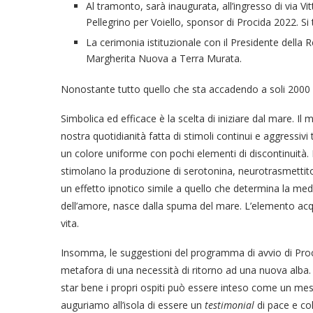
Al tramonto, sarà inaugurata, all’ingresso di via V
Pellegrino per Voiello, sponsor di Procida 2022. Si t
La cerimonia istituzionale con il Presidente della R
Margherita Nuova a Terra Murata.
Nonostante tutto quello che sta accadendo a soli 2000
Simbolica ed efficace è la scelta di iniziare dal mare. Il
nostra quotidianità fatta di stimoli continui e aggressivi 
un colore uniforme con pochi elementi di discontinuità.
stimolano la produzione di serotonina, neurotrasmettito
un effetto ipnotico simile a quello che determina la med
dell’amore, nasce dalla spuma del mare. L’elemento acqu
vita.
Insomma, le suggestioni del programma di avvio di Proci
metafora di una necessità di ritorno ad una nuova alba.
star bene i propri ospiti può essere inteso come un mes
auguriamo all’isola di essere un
testimonial
di pace e co