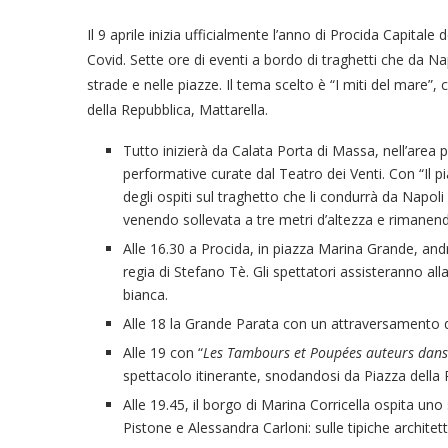
Il 9 aprile inizia ufficialmente l’anno di Procida Capitale 
Covid. Sette ore di eventi a bordo di traghetti che da Na
strade e nelle piazze. Il tema scelto è “I miti del mare”,
della Repubblica, Mattarella.
Tutto inizierà da Calata Porta di Massa, nell’area 
performative curate dal Teatro dei Venti. Con “Il 
degli ospiti sul traghetto che li condurrà da Napo
venendo sollevata a tre metri d’altezza e rimanen
Alle 16.30 a Procida, in piazza Marina Grande, and
regia di Stefano Tè. Gli spettatori assisteranno al
bianca.
Alle 18 la Grande Parata con un attraversamento del
Alle 19 con “
Les Tambours et Poupées auteurs dans
spettacolo itinerante, snodandosi da Piazza della R
Alle 19.45, il borgo di Marina Corricella ospita uno
Pistone e Alessandra Carloni: sulle tipiche archit