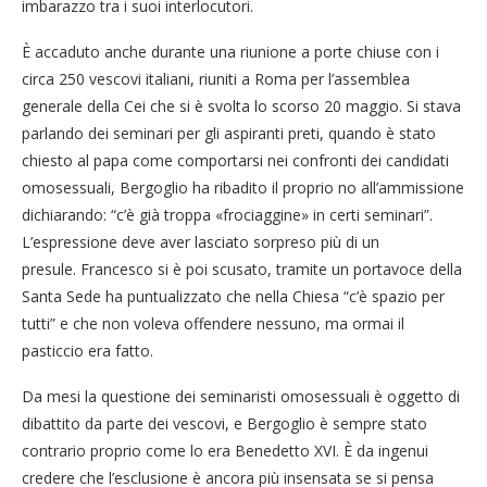
imbarazzo tra i suoi interlocutori.
È accaduto anche durante una riunione a porte chiuse con i
circa 250 vescovi italiani, riuniti a Roma per l’assemblea
generale della Cei che si è svolta lo scorso 20 maggio. Si stava
parlando dei seminari per gli aspiranti preti, quando è stato
chiesto al papa come comportarsi nei confronti dei candidati
omosessuali, Bergoglio ha ribadito il proprio no all’ammissione
dichiarando: “c’è già troppa «frociaggine» in certi seminari”.
L’espressione deve aver lasciato sorpreso più di un
presule. Francesco si è poi scusato, tramite un portavoce della
Santa Sede ha puntualizzato che nella Chiesa “c’è spazio per
tutti” e che non voleva offendere nessuno, ma ormai il
pasticcio era fatto.
Da mesi la questione dei seminaristi omosessuali è oggetto di
dibattito da parte dei vescovi, e Bergoglio è sempre stato
contrario proprio come lo era Benedetto XVI. È da ingenui
credere che l’esclusione è ancora più insensata se si pensa