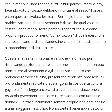
che, almeno in linea teorica, tutti i futuri parroci, etero o gay,
facendo voto di castità debbano rinunciare al sesso? Forse sì,
e con questa scivolata lessicale, Bergoglio ha ammesso
maldestramente che nei seminari è d’uso che quel voto di
castità venga meno, forse perché i rapporti che si creano
proprio lì producono meno “complicazioni” di quelli etero, che
spesso portano a storie clandestine che in molti casi inducono
all’abbandono dell’abito talare.
Questa è la realtà. In teoria, è vero che «la Chiesa, pur
rispettando profondamente le persone in questione, non può
ammettere al Seminario e agli Ordini sacri coloro che
praticano l’omosessualità, presentano tendenze omosessuali
profondamente radicate o sostengono la cosiddetta cultura
gay poiché, -si legge ancora- si trovano in una situazione che
ostacola gravemente un corretto relazionarsi con uomini e
donne». E la frase incriminata sembra proprio non dare spazio
a una maggiore flessibilità. Nonostante il papa abbia detto di