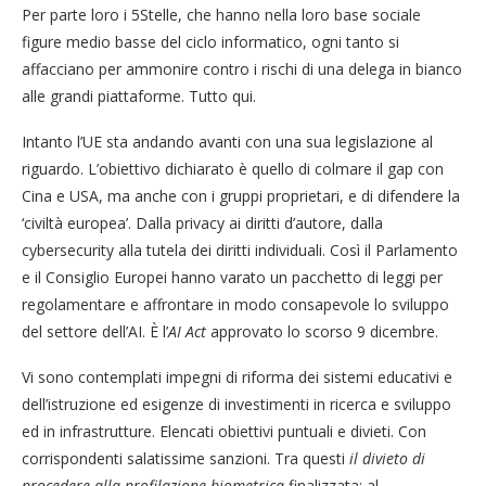
Per parte loro i 5Stelle, che hanno nella loro base sociale
figure medio basse del ciclo informatico, ogni tanto si
affacciano per ammonire contro i rischi di una delega in bianco
alle grandi piattaforme. Tutto qui.
Intanto l’UE sta andando avanti con una sua legislazione al
riguardo. L’obiettivo dichiarato è quello di colmare il gap con
Cina e USA, ma anche con i gruppi proprietari, e di difendere la
‘civiltà europea’. Dalla privacy ai diritti d’autore, dalla
cybersecurity alla tutela dei diritti individuali. Così il Parlamento
e il Consiglio Europei hanno varato un pacchetto di leggi per
regolamentare e affrontare in modo consapevole lo sviluppo
del settore dell’AI. È l’
AI Act
approvato lo scorso 9 dicembre.
Vi sono contemplati impegni di riforma dei sistemi educativi e
dell’istruzione ed esigenze di investimenti in ricerca e sviluppo
ed in infrastrutture. Elencati obiettivi puntuali e divieti. Con
corrispondenti salatissime sanzioni. Tra questi
il divieto di
procedere alla profilazione biometrica
finalizzata: al