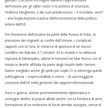
giuridici. L’incolore immagine dell’
Alta rappresentante
dell’Unione per gli affari esteri e la politica di sicurezza
,
Federica Mogherini, e dei suoi predecessori – li ricordate, vero?
– era l’esplicitazione icastica dell’inconsistenza della politica
estera dell’UE.
Poi l’invasione dell’Ucraina da parte della Russia di Putin, la
pressione dei migranti ai confini dell’Unione, i complicati
rapporti con la Cina, le minacce di apertura di un nuovo
conflitto nei Balcani, il 7 ottobre ‘23 in Israele e la rabbiosa
risposta di Netanyahu, ultime le tensioni nel Mar Rosso con le
minacce dirette all’Italia da parte degli Houthi dello Yemen,
hanno svegliato anche gli spiriti più sopiti. Ci si interroga quindi
sull’esigenza – imprescindibile o meno – di una maggiore
coesione dell’UE nella gestione dei rapporti internazionali.
Pace o guerra, azione preminentemente diplomatica o
sostegno diretto ai popoli alleati anche con la fornitura di armi,
formazione di un embrione di forze armate europee, senza di