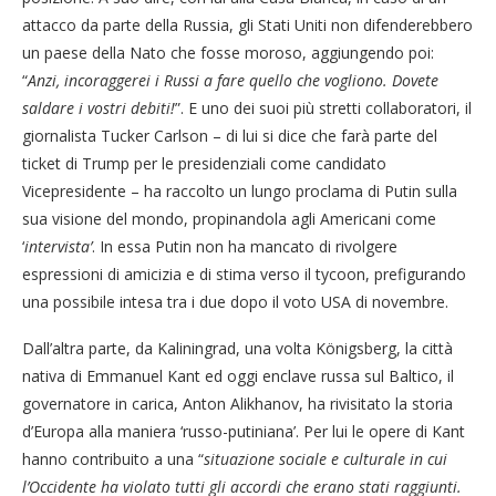
attacco da parte della Russia, gli Stati Uniti non difenderebbero
un paese della Nato che fosse moroso, aggiungendo poi:
“
Anzi, incoraggerei i Russi a fare quello che vogliono. Dovete
saldare i vostri debiti!
”. E uno dei suoi più stretti collaboratori, il
giornalista Tucker Carlson – di lui si dice che farà parte del
ticket di Trump per le presidenziali come candidato
Vicepresidente – ha raccolto un lungo proclama di Putin sulla
sua visione del mondo, propinandola agli Americani come
‘
intervista’
. In essa Putin non ha mancato di rivolgere
espressioni di amicizia e di stima verso il tycoon, prefigurando
una possibile intesa tra i due dopo il voto USA di novembre.
Dall’altra parte, da Kaliningrad, una volta Königsberg, la città
nativa di Emmanuel Kant ed oggi enclave russa sul Baltico, il
governatore in carica, Anton Alikhanov, ha rivisitato la storia
d’Europa alla maniera ‘russo-putiniana’. Per lui le opere di Kant
hanno contribuito a una “
situazione sociale e culturale in cui
l’Occidente ha violato tutti gli accordi che erano stati raggiunti.