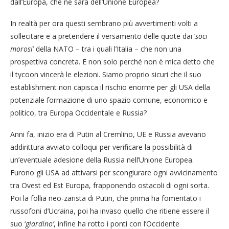
dall’Europa, che ne sarà dell’Unione Europea?
In realtà per ora questi sembrano più avvertimenti volti a
sollecitare e a pretendere il versamento delle quote dai ‘
soci
morosi
’ della NATO – tra i quali l’Italia – che non una
prospettiva concreta. E non solo perché non è mica detto che
il tycoon vincerà le elezioni. Siamo proprio sicuri che il suo
establishment non capisca il rischio enorme per gli USA della
potenziale formazione di uno spazio comune, economico e
politico, tra Europa Occidentale e Russia?
Anni fa, inizio era di Putin al Cremlino, UE e Russia avevano
addirittura avviato colloqui per verificare la possibilità di
un’eventuale adesione della Russia nell’Unione Europea.
Furono gli USA ad attivarsi per scongiurare ogni avvicinamento
tra Ovest ed Est Europa, frapponendo ostacoli di ogni sorta.
Poi la follia neo-zarista di Putin, che prima ha fomentato i
russofoni d’Ucraina, poi ha invaso quello che ritiene essere il
suo ‘
giardino’
, infine ha rotto i ponti con l’Occidente