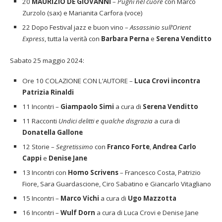
20
MAURIZIO DE GIOVANNI
–
Pugni nel cuore
con Marco
Zurzolo (sax) e Marianita Carfora (voce)
22 Dopo Festival jazz e buon vino –
Assassinio sull’Orient
Express
, tutta la verità con
Barbara Perna
e
Serena Venditto
Sabato 25 maggio 2024:
Ore 10 COLAZIONE CON L’AUTORE –
Luca Crovi incontra
Patrizia Rinaldi
11 Incontri –
Giampaolo Simi
a cura di
Serena Venditto
11 Racconti
Undici delitti e qualche disgrazia
a cura di
Donatella Gallone
12 Storie –
Segretissimo
con
Franco Forte
,
Andrea Carlo
Cappi
e
Denise Jane
13 Incontri con
Homo Scrivens
– Francesco Costa, Patrizio
Fiore, Sara Guardascione, Ciro Sabatino e Giancarlo Vitagliano
15 Incontri –
Marco Vichi
a cura di
Ugo Mazzotta
16 Incontri –
Wulf Dorn
a cura di Luca Crovi e Denise Jane