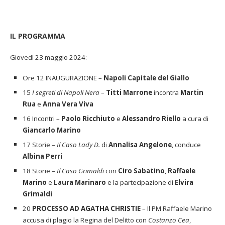
IL PROGRAMMA
Giovedì 23 maggio 2024:
Ore 12 INAUGURAZIONE –
Napoli Capitale del Giallo
15
I segreti di Napoli Nera
–
Titti Marrone
incontra
Martin
Rua
e
Anna Vera Viva
16 Incontri –
Paolo Ricchiuto
e
Alessandro Riello
a cura di
Giancarlo Marino
17 Storie –
Il Caso Lady D.
di
Annalisa Angelone
, conduce
Albina Perri
18 Storie –
Il Caso Grimaldi
con
Ciro Sabatino
,
Raffaele
Marino
e
Laura Marinaro
e la partecipazione di
Elvira
Grimaldi
20
PROCESSO AD AGATHA CHRISTIE
– Il PM Raffaele Marino
accusa di plagio la Regina del Delitto con
Costanzo Cea
,