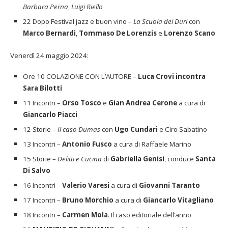
Barbara Perna
,
Luigi Riello
22 Dopo Festival jazz e buon vino –
La Scuola dei Duri
con
Marco Bernardi
,
Tommaso De Lorenzis
e
Lorenzo Scano
Venerdì 24 maggio 2024:
Ore 10 COLAZIONE CON L’AUTORE –
Luca Crovi incontra
Sara Bilotti
11 Incontri –
Orso Tosco
e
Gian Andrea Cerone
a cura di
Giancarlo Piacci
12 Storie –
Il caso Dumas
con
Ugo Cundari
e Ciro Sabatino
13 Incontri –
Antonio Fusco
a cura di Raffaele Marino
15 Storie –
Delitti e Cucina
di
Gabriella Genisi
, conduce
Santa
Di Salvo
16 Incontri –
Valerio Varesi
a cura di
Giovanni Taranto
17 Incontri –
Bruno Morchio
a cura di
Giancarlo Vitagliano
18 Incontri –
Carmen Mola
. Il caso editoriale dell’anno