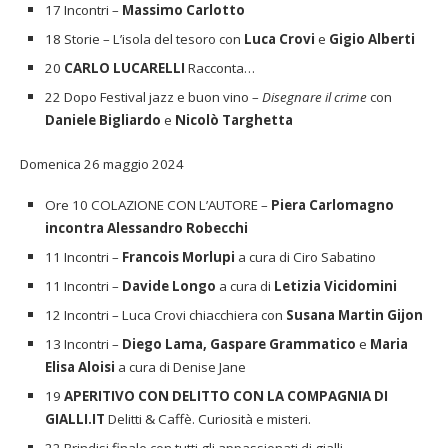
17 Incontri –
Massimo Carlotto
18 Storie – L’isola del tesoro con
Luca Crovi
e
Gigio Alberti
20
CARLO LUCARELLI
Racconta…
22 Dopo Festival jazz e buon vino –
Disegnare il crime
con
Daniele Bigliardo
e
Nicolò Targhetta
Domenica 26 maggio 2024
Ore 10 COLAZIONE CON L’AUTORE –
Piera Carlomagno
incontra Alessandro Robecchi
11 Incontri –
Francois Morlupi
a cura di Ciro Sabatino
11 Incontri –
Davide Longo
a cura di
Letizia Vicidomini
12 Incontri – Luca Crovi chiacchiera con
Susana Martin Gijon
13 Incontri –
Diego Lama, Gaspare Grammatico
e
Maria
Elisa Aloisi
a cura di Denise Jane
19
APERITIVO CON DELITTO CON LA COMPAGNIA DI
GIALLI.IT
Delitti & Caffè. Curiosità e misteri.